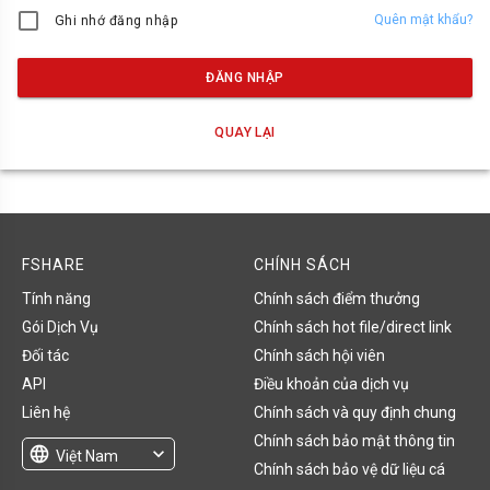
Quên mật khẩu?
Ghi nhớ đăng nhập
ĐĂNG NHẬP
QUAY LẠI
FSHARE
CHÍNH SÁCH
Tính năng
Chính sách điểm thưởng
Gói Dịch Vụ
Chính sách hot file/direct link
Đối tác
Chính sách hội viên
API
Điều khoản của dịch vụ
Liên hệ
Chính sách và quy định chung
Chính sách bảo mật thông tin
language
expand_more
Việt Nam
Chính sách bảo vệ dữ liệu cá
English