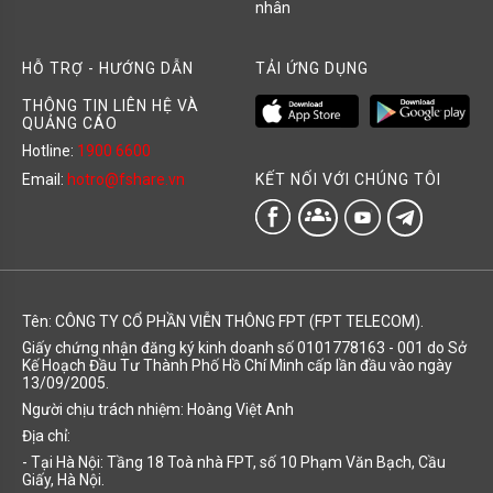
nhân
HỖ TRỢ - HƯỚNG DẪN
TẢI ỨNG DỤNG
THÔNG TIN LIÊN HỆ VÀ
QUẢNG CÁO
Hotline:
1900 6600
KẾT NỐI VỚI CHÚNG TÔI
Email:
hotro@fshare.vn
groups
Tên: CÔNG TY CỔ PHẦN VIỄN THÔNG FPT (FPT TELECOM).
Giấy chứng nhận đăng ký kinh doanh số 0101778163 - 001 do Sở
Kế Hoạch Đầu Tư Thành Phố Hồ Chí Minh cấp lần đầu vào ngày
13/09/2005.
Người chịu trách nhiệm: Hoàng Việt Anh
Địa chỉ:
- Tại Hà Nội: Tầng 18 Toà nhà FPT, số 10 Phạm Văn Bạch, Cầu
Giấy, Hà Nội.