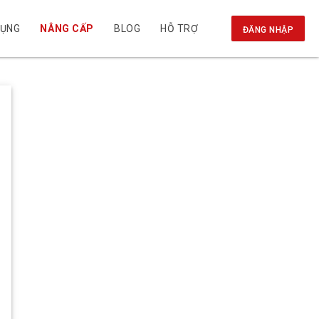
DỤNG
NÂNG CẤP
BLOG
HỖ TRỢ
ĐĂNG NHẬP