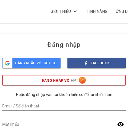
keyboard_arrow_down
GIỚI THIỆU
TÍNH NĂNG
ỨNG 
Đăng nhập
ĐĂNG NHẬP VỚI GOOGLE
FACEBOOK
ĐĂNG NHẬP VỚI
Hoặc đăng nhập vào tài khoản hiện có để tải nhiều hơn
Email / Số điện thoại
visibility
Mật khẩu