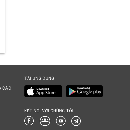
TẢI ỨNG DỤNG
G CÁO
KẾT NỐI VỚI CHÚNG TÔI
groups