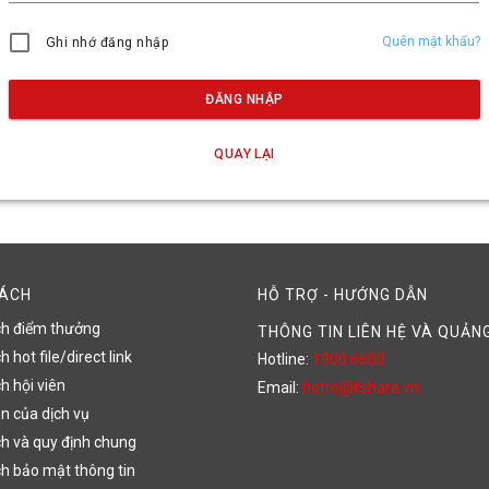
Quên mật khẩu?
Ghi nhớ đăng nhập
ĐĂNG NHẬP
QUAY LẠI
SÁCH
HỖ TRỢ - HƯỚNG DẪN
ch điểm thưởng
THÔNG TIN LIÊN HỆ VÀ QUẢN
 hot file/direct link
Hotline:
1900 6600
h hội viên
Email:
hotro@fshare.vn
n của dịch vụ
h và quy định chung
h bảo mật thông tin