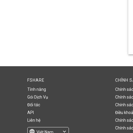
FSHARE
CHÍNH 
Tính năng
Chính sá
Gói Dịch Vụ
Chính sách
Đối tác
Chính sác
API
Điều khoả
Liên hệ
Chính sác
Chính sác
language
expand_more
Việt Nam