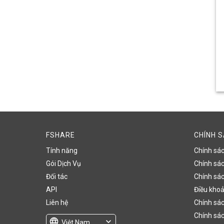
FSHARE
CHÍNH 
Tính năng
Chính sá
Gói Dịch Vụ
Chính sách
Đối tác
Chính sác
API
Điều khoả
Liên hệ
Chính sác
Chính sác
language
expand_more
Việt Nam