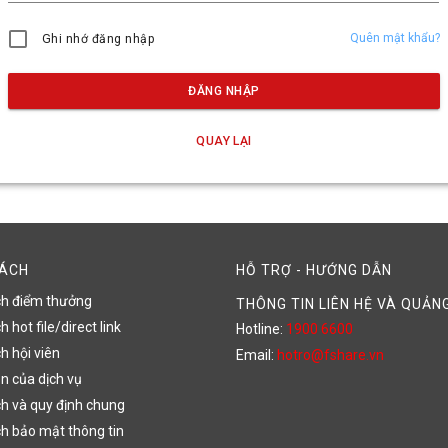
Quên mật khẩu?
Ghi nhớ đăng nhập
ĐĂNG NHẬP
QUAY LẠI
SÁCH
HỖ TRỢ - HƯỚNG DẪN
ch điểm thưởng
THÔNG TIN LIÊN HỆ VÀ QUẢN
 hot file/direct link
Hotline:
1900 6600
h hội viên
Email:
hotro@fshare.vn
n của dịch vụ
h và quy định chung
h bảo mật thông tin