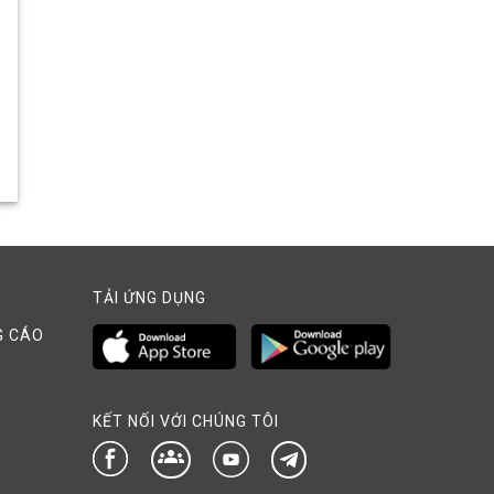
TẢI ỨNG DỤNG
G CÁO
KẾT NỐI VỚI CHÚNG TÔI
groups