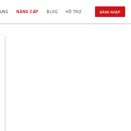
DỤNG
NÂNG CẤP
BLOG
HỖ TRỢ
ĐĂNG NHẬP