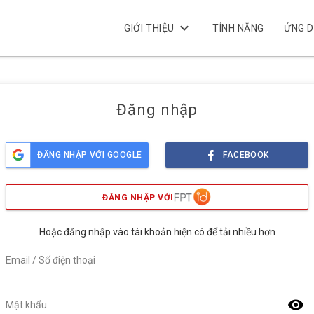
keyboard_arrow_down
GIỚI THIỆU
TÍNH NĂNG
ỨNG 
Đăng nhập
ĐĂNG NHẬP VỚI GOOGLE
FACEBOOK
ĐĂNG NHẬP VỚI
Hoặc đăng nhập vào tài khoản hiện có để tải nhiều hơn
Email / Số điện thoại
visibility
Mật khẩu