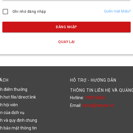
Quên mật khẩu?
Ghi nhớ đăng nhập
ĐĂNG NHẬP
QUAY LẠI
SÁCH
HỖ TRỢ - HƯỚNG DẪN
ch điểm thưởng
THÔNG TIN LIÊN HỆ VÀ QUẢN
 hot file/direct link
Hotline:
1900 6600
h hội viên
Email:
hotro@fshare.vn
n của dịch vụ
h và quy định chung
h bảo mật thông tin