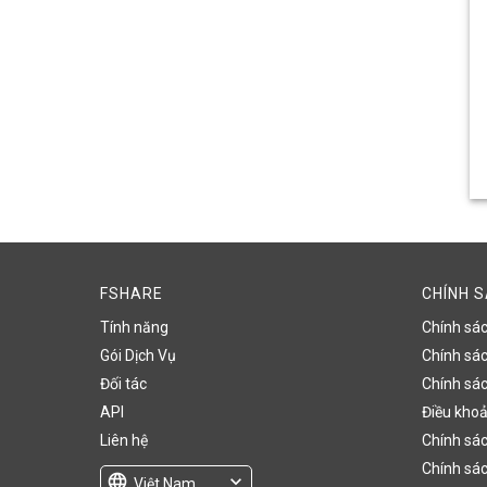
FSHARE
CHÍNH 
Tính năng
Chính sá
Gói Dịch Vụ
Chính sách
Đối tác
Chính sác
API
Điều khoả
Liên hệ
Chính sác
Chính sác
language
expand_more
Việt Nam