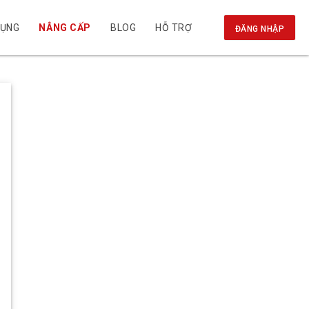
DỤNG
NÂNG CẤP
BLOG
HỖ TRỢ
ĐĂNG NHẬP