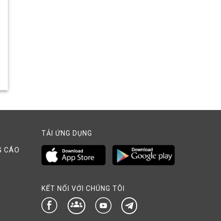
TẢI ỨNG DỤNG
G CÁO
KẾT NỐI VỚI CHÚNG TÔI
groups