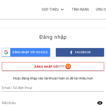
keyboard_arrow_down
GIỚI THIỆU
TÍNH NĂNG
ỨNG 
Đăng nhập
ĐĂNG NHẬP VỚI GOOGLE
FACEBOOK
ĐĂNG NHẬP VỚI
Hoặc đăng nhập vào tài khoản hiện có để tải nhiều hơn
Email / Số điện thoại
visibility
Mật khẩu