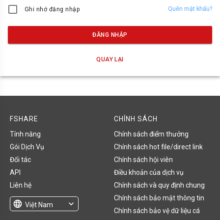
Quên mật khẩu?
Ghi nhớ đăng nhập
ĐĂNG NHẬP
QUAY LẠI
FSHARE
CHÍNH SÁCH
Tính năng
Chính sách điểm thưởng
Gói Dịch Vụ
Chính sách hot file/direct link
Đối tác
Chính sách hội viên
API
Điều khoản của dịch vụ
Liên hệ
Chính sách và quy định chung
Chính sách bảo mật thông tin
language
expand_more
Việt Nam
Chính sách bảo vệ dữ liệu cá
English