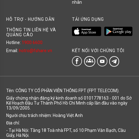
nhân
HỖ TRỢ - HƯỚNG DẪN
TẢI ỨNG DỤNG
THÔNG TIN LIÊN HỆ VÀ
QUẢNG CÁO
Hotline:
1900 6600
KẾT NỐI VỚI CHÚNG TÔI
Email:
hotro@fshare.vn
groups
Tên: CÔNG TY CỔ PHẦN VIỄN THÔNG FPT (FPT TELECOM).
Giấy chứng nhận đăng ký kinh doanh số 0101778163 - 001 do Sở
Kế Hoạch Đầu Tư Thành Phố Hồ Chí Minh cấp lần đầu vào ngày
13/09/2005.
Người chịu trách nhiệm: Hoàng Việt Anh
Địa chỉ:
- Tại Hà Nội: Tầng 18 Toà nhà FPT, số 10 Phạm Văn Bạch, Cầu
Giấy, Hà Nội.