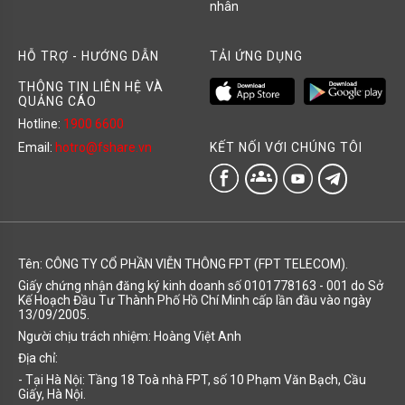
nhân
HỖ TRỢ - HƯỚNG DẪN
TẢI ỨNG DỤNG
THÔNG TIN LIÊN HỆ VÀ
QUẢNG CÁO
Hotline:
1900 6600
KẾT NỐI VỚI CHÚNG TÔI
Email:
hotro@fshare.vn
groups
Tên: CÔNG TY CỔ PHẦN VIỄN THÔNG FPT (FPT TELECOM).
Giấy chứng nhận đăng ký kinh doanh số 0101778163 - 001 do Sở
Kế Hoạch Đầu Tư Thành Phố Hồ Chí Minh cấp lần đầu vào ngày
13/09/2005.
Người chịu trách nhiệm: Hoàng Việt Anh
Địa chỉ:
- Tại Hà Nội: Tầng 18 Toà nhà FPT, số 10 Phạm Văn Bạch, Cầu
Giấy, Hà Nội.