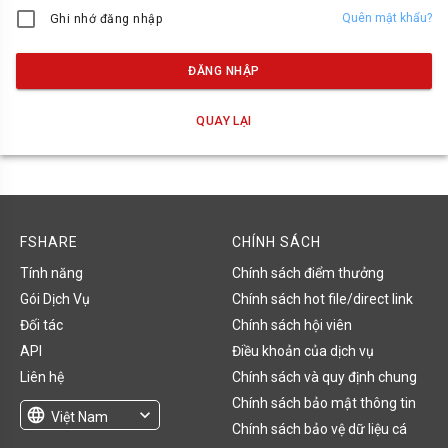
Quên mật khẩu?
Ghi nhớ đăng nhập
ĐĂNG NHẬP
QUAY LẠI
FSHARE
CHÍNH SÁCH
Tính năng
Chính sách điểm thưởng
Gói Dịch Vụ
Chính sách hot file/direct link
Đối tác
Chính sách hội viên
API
Điều khoản của dịch vụ
Liên hệ
Chính sách và quy định chung
Chính sách bảo mật thông tin
language
expand_more
Việt Nam
Chính sách bảo vệ dữ liệu cá
English