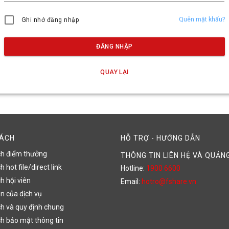
Quên mật khẩu?
Ghi nhớ đăng nhập
ĐĂNG NHẬP
QUAY LẠI
SÁCH
HỖ TRỢ - HƯỚNG DẪN
ch điểm thưởng
THÔNG TIN LIÊN HỆ VÀ QUẢN
 hot file/direct link
Hotline:
1900 6600
h hội viên
Email:
hotro@fshare.vn
n của dịch vụ
h và quy định chung
h bảo mật thông tin