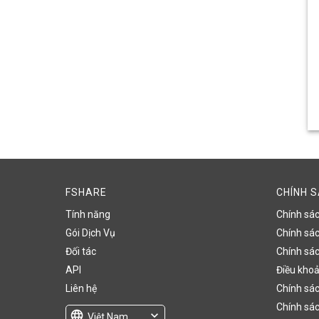
FSHARE
CHÍNH 
Tính năng
Chính sá
Gói Dịch Vụ
Chính sách
Đối tác
Chính sác
API
Điều khoả
Liên hệ
Chính sác
Chính sác
language
expand_more
Việt Nam