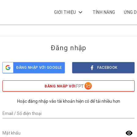
keyboard_arrow_down
GIỚI THIỆU
TÍNH NĂNG
ỨNG 
Đăng nhập
ĐĂNG NHẬP VỚI GOOGLE
FACEBOOK
ĐĂNG NHẬP VỚI
Hoặc đăng nhập vào tài khoản hiện có để tải nhiều hơn
Email / Số điện thoại
visibility
Mật khẩu