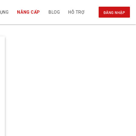
DỤNG
NÂNG CẤP
BLOG
HỖ TRỢ
ĐĂNG NHẬP