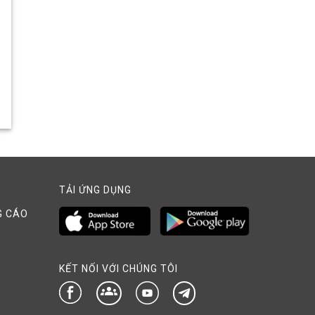
TẢI ỨNG DỤNG
G CÁO
KẾT NỐI VỚI CHÚNG TÔI
groups