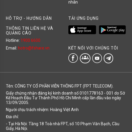
nhân
HỖ TRỢ - HƯỚNG DẪN
TẢI ỨNG DỤNG
THÔNG TIN LIÊN HỆ VÀ
QUẢNG CÁO
Hotline:
1900 6600
KẾT NỐI VỚI CHÚNG TÔI
Email:
hotro@fshare.vn
groups
Tên: CÔNG TY CỔ PHẦN VIỄN THÔNG FPT (FPT TELECOM).
Giấy chứng nhận đăng ký kinh doanh số 0101778163 - 001 do Sở
Kế Hoạch Đầu Tư Thành Phố Hồ Chí Minh cấp lần đầu vào ngày
13/09/2005.
Người chịu trách nhiệm: Hoàng Việt Anh
Địa chỉ:
- Tại Hà Nội: Tầng 18 Toà nhà FPT, số 10 Phạm Văn Bạch, Cầu
Giấy, Hà Nội.