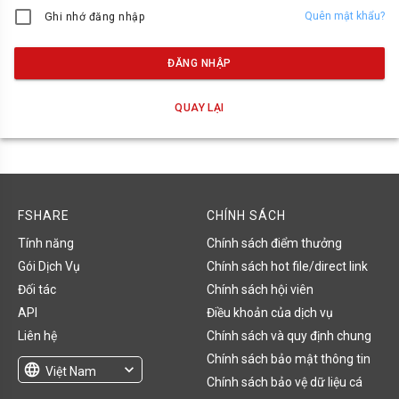
Quên mật khẩu?
Ghi nhớ đăng nhập
ĐĂNG NHẬP
QUAY LẠI
FSHARE
CHÍNH SÁCH
Tính năng
Chính sách điểm thưởng
Gói Dịch Vụ
Chính sách hot file/direct link
Đối tác
Chính sách hội viên
API
Điều khoản của dịch vụ
Liên hệ
Chính sách và quy định chung
Chính sách bảo mật thông tin
language
expand_more
Việt Nam
Chính sách bảo vệ dữ liệu cá
English