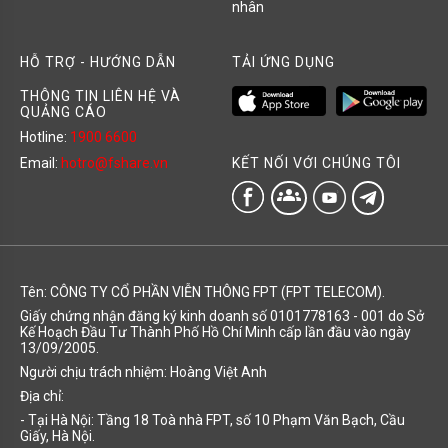
nhân
HỖ TRỢ - HƯỚNG DẪN
TẢI ỨNG DỤNG
THÔNG TIN LIÊN HỆ VÀ
QUẢNG CÁO
Hotline:
1900 6600
KẾT NỐI VỚI CHÚNG TÔI
Email:
hotro@fshare.vn
groups
Tên: CÔNG TY CỔ PHẦN VIỄN THÔNG FPT (FPT TELECOM).
Giấy chứng nhận đăng ký kinh doanh số 0101778163 - 001 do Sở
Kế Hoạch Đầu Tư Thành Phố Hồ Chí Minh cấp lần đầu vào ngày
13/09/2005.
Người chịu trách nhiệm: Hoàng Việt Anh
Địa chỉ:
- Tại Hà Nội: Tầng 18 Toà nhà FPT, số 10 Phạm Văn Bạch, Cầu
Giấy, Hà Nội.