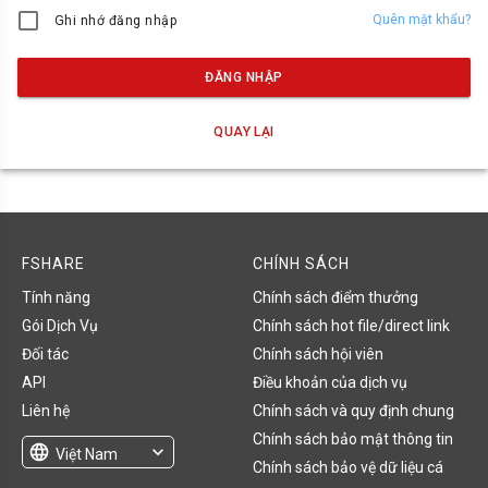
Quên mật khẩu?
Ghi nhớ đăng nhập
ĐĂNG NHẬP
QUAY LẠI
FSHARE
CHÍNH SÁCH
Tính năng
Chính sách điểm thưởng
Gói Dịch Vụ
Chính sách hot file/direct link
Đối tác
Chính sách hội viên
API
Điều khoản của dịch vụ
Liên hệ
Chính sách và quy định chung
Chính sách bảo mật thông tin
language
expand_more
Việt Nam
Chính sách bảo vệ dữ liệu cá
English