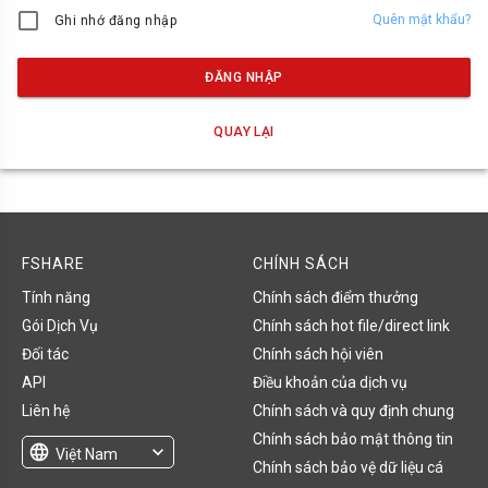
Quên mật khẩu?
Ghi nhớ đăng nhập
ĐĂNG NHẬP
QUAY LẠI
FSHARE
CHÍNH SÁCH
Tính năng
Chính sách điểm thưởng
Gói Dịch Vụ
Chính sách hot file/direct link
Đối tác
Chính sách hội viên
API
Điều khoản của dịch vụ
Liên hệ
Chính sách và quy định chung
Chính sách bảo mật thông tin
language
expand_more
Việt Nam
Chính sách bảo vệ dữ liệu cá
English