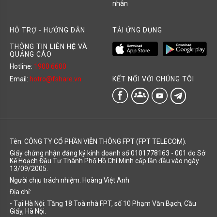
nhân
HỖ TRỢ - HƯỚNG DẪN
TẢI ỨNG DỤNG
THÔNG TIN LIÊN HỆ VÀ
QUẢNG CÁO
Hotline:
1900 6600
KẾT NỐI VỚI CHÚNG TÔI
Email:
hotro@fshare.vn
groups
Tên: CÔNG TY CỔ PHẦN VIỄN THÔNG FPT (FPT TELECOM).
Giấy chứng nhận đăng ký kinh doanh số 0101778163 - 001 do Sở
Kế Hoạch Đầu Tư Thành Phố Hồ Chí Minh cấp lần đầu vào ngày
13/09/2005.
Người chịu trách nhiệm: Hoàng Việt Anh
Địa chỉ:
- Tại Hà Nội: Tầng 18 Toà nhà FPT, số 10 Phạm Văn Bạch, Cầu
Giấy, Hà Nội.