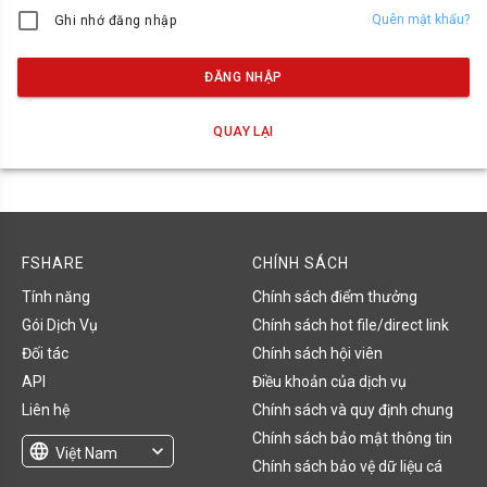
Quên mật khẩu?
Ghi nhớ đăng nhập
ĐĂNG NHẬP
QUAY LẠI
FSHARE
CHÍNH SÁCH
Tính năng
Chính sách điểm thưởng
Gói Dịch Vụ
Chính sách hot file/direct link
Đối tác
Chính sách hội viên
API
Điều khoản của dịch vụ
Liên hệ
Chính sách và quy định chung
Chính sách bảo mật thông tin
language
expand_more
Việt Nam
Chính sách bảo vệ dữ liệu cá
English