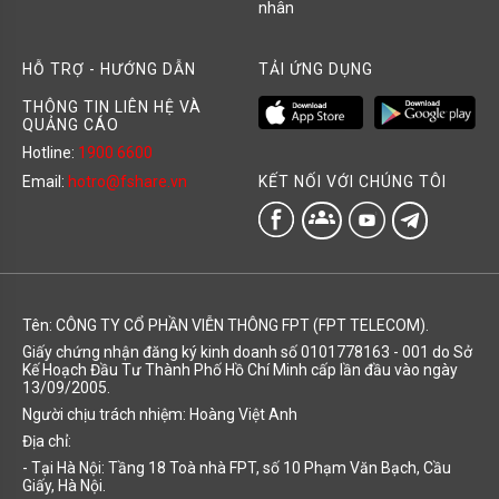
nhân
HỖ TRỢ - HƯỚNG DẪN
TẢI ỨNG DỤNG
THÔNG TIN LIÊN HỆ VÀ
QUẢNG CÁO
Hotline:
1900 6600
KẾT NỐI VỚI CHÚNG TÔI
Email:
hotro@fshare.vn
groups
Tên: CÔNG TY CỔ PHẦN VIỄN THÔNG FPT (FPT TELECOM).
Giấy chứng nhận đăng ký kinh doanh số 0101778163 - 001 do Sở
Kế Hoạch Đầu Tư Thành Phố Hồ Chí Minh cấp lần đầu vào ngày
13/09/2005.
Người chịu trách nhiệm: Hoàng Việt Anh
Địa chỉ:
- Tại Hà Nội: Tầng 18 Toà nhà FPT, số 10 Phạm Văn Bạch, Cầu
Giấy, Hà Nội.