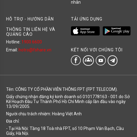
nhân
HỖ TRỢ - HƯỚNG DẪN
TẢI ỨNG DỤNG
THÔNG TIN LIÊN HỆ VÀ
QUẢNG CÁO
Hotline:
1900 6600
KẾT NỐI VỚI CHÚNG TÔI
Email:
hotro@fshare.vn
groups
Tên: CÔNG TY CỔ PHẦN VIỄN THÔNG FPT (FPT TELECOM).
Giấy chứng nhận đăng ký kinh doanh số 0101778163 - 001 do Sở
Kế Hoạch Đầu Tư Thành Phố Hồ Chí Minh cấp lần đầu vào ngày
13/09/2005.
Người chịu trách nhiệm: Hoàng Việt Anh
Địa chỉ:
- Tại Hà Nội: Tầng 18 Toà nhà FPT, số 10 Phạm Văn Bạch, Cầu
Giấy, Hà Nội.