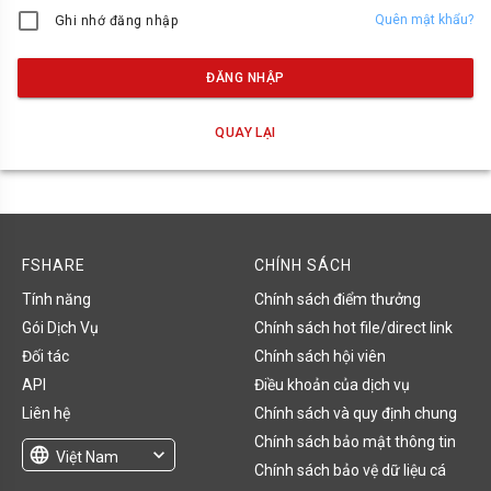
Quên mật khẩu?
Ghi nhớ đăng nhập
ĐĂNG NHẬP
QUAY LẠI
FSHARE
CHÍNH SÁCH
Tính năng
Chính sách điểm thưởng
Gói Dịch Vụ
Chính sách hot file/direct link
Đối tác
Chính sách hội viên
API
Điều khoản của dịch vụ
Liên hệ
Chính sách và quy định chung
Chính sách bảo mật thông tin
language
expand_more
Việt Nam
Chính sách bảo vệ dữ liệu cá
English