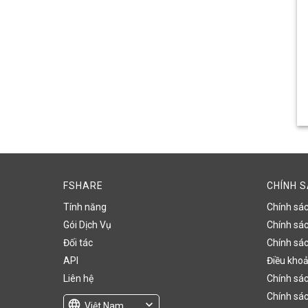
FSHARE
CHÍNH 
Tính năng
Chính sá
Gói Dịch Vụ
Chính sách
Đối tác
Chính sác
API
Điều khoả
Liên hệ
Chính sác
Chính sác
language
expand_more
Việt Nam