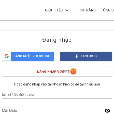
keyboard_arrow_down
GIỚI THIỆU
TÍNH NĂNG
ỨNG 
Đăng nhập
ĐĂNG NHẬP VỚI GOOGLE
FACEBOOK
ĐĂNG NHẬP VỚI
Hoặc đăng nhập vào tài khoản hiện có để tải nhiều hơn
Email / Số điện thoại
visibility
Mật khẩu