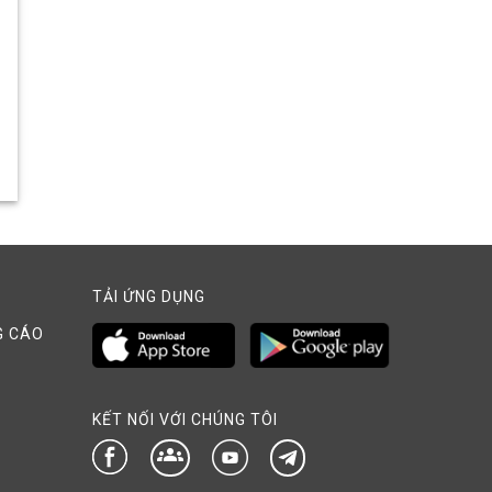
TẢI ỨNG DỤNG
G CÁO
KẾT NỐI VỚI CHÚNG TÔI
groups