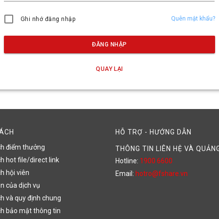
Quên mật khẩu?
Ghi nhớ đăng nhập
ĐĂNG NHẬP
QUAY LẠI
SÁCH
HỖ TRỢ - HƯỚNG DẪN
ch điểm thưởng
THÔNG TIN LIÊN HỆ VÀ QUẢN
 hot file/direct link
Hotline:
1900 6600
h hội viên
Email:
hotro@fshare.vn
n của dịch vụ
h và quy định chung
h bảo mật thông tin