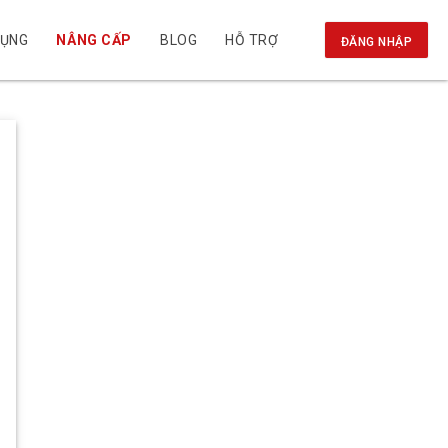
DỤNG
NÂNG CẤP
BLOG
HỖ TRỢ
ĐĂNG NHẬP