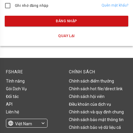
Quên mật khẩu?
Ghi nhớ đăng nhập
ĐĂNG NHẬP
QUAY LẠI
FSHARE
CHÍNH SÁCH
Tính năng
Chính sách điểm thưởng
Gói Dịch Vụ
Chính sách hot file/direct link
Đối tác
Chính sách hội viên
API
Điều khoản của dịch vụ
Liên hệ
Chính sách và quy định chung
Chính sách bảo mật thông tin
language
expand_more
Việt Nam
Chính sách bảo vệ dữ liệu cá
English