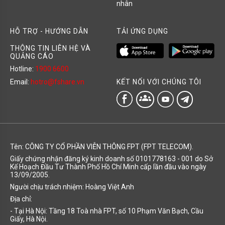
nhân
HỖ TRỢ - HƯỚNG DẪN
TẢI ỨNG DỤNG
THÔNG TIN LIÊN HỆ VÀ
QUẢNG CÁO
Hotline:
1900 6600
KẾT NỐI VỚI CHÚNG TÔI
Email:
hotro@fshare.vn
groups
Tên: CÔNG TY CỔ PHẦN VIỄN THÔNG FPT (FPT TELECOM).
Giấy chứng nhận đăng ký kinh doanh số 0101778163 - 001 do Sở
Kế Hoạch Đầu Tư Thành Phố Hồ Chí Minh cấp lần đầu vào ngày
13/09/2005.
Người chịu trách nhiệm: Hoàng Việt Anh
Địa chỉ:
- Tại Hà Nội: Tầng 18 Toà nhà FPT, số 10 Phạm Văn Bạch, Cầu
Giấy, Hà Nội.