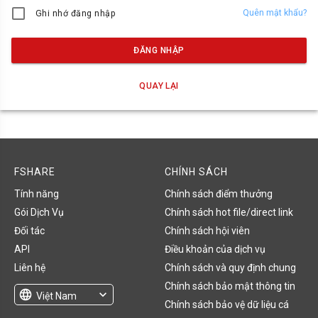
Quên mật khẩu?
Ghi nhớ đăng nhập
ĐĂNG NHẬP
QUAY LẠI
FSHARE
CHÍNH SÁCH
Tính năng
Chính sách điểm thưởng
Gói Dịch Vụ
Chính sách hot file/direct link
Đối tác
Chính sách hội viên
API
Điều khoản của dịch vụ
Liên hệ
Chính sách và quy định chung
Chính sách bảo mật thông tin
language
expand_more
Việt Nam
Chính sách bảo vệ dữ liệu cá
English