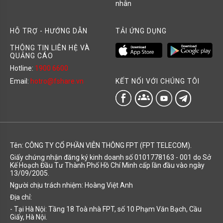
nhân
HỖ TRỢ - HƯỚNG DẪN
TẢI ỨNG DỤNG
THÔNG TIN LIÊN HỆ VÀ
QUẢNG CÁO
Hotline:
1900 6600
KẾT NỐI VỚI CHÚNG TÔI
Email:
hotro@fshare.vn
groups
Tên: CÔNG TY CỔ PHẦN VIỄN THÔNG FPT (FPT TELECOM).
Giấy chứng nhận đăng ký kinh doanh số 0101778163 - 001 do Sở
Kế Hoạch Đầu Tư Thành Phố Hồ Chí Minh cấp lần đầu vào ngày
13/09/2005.
Người chịu trách nhiệm: Hoàng Việt Anh
Địa chỉ:
- Tại Hà Nội: Tầng 18 Toà nhà FPT, số 10 Phạm Văn Bạch, Cầu
Giấy, Hà Nội.