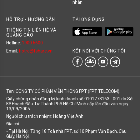
nhân
HỖ TRỢ - HƯỚNG DẪN
TẢI ỨNG DỤNG
THÔNG TIN LIÊN HỆ VÀ
QUẢNG CÁO
Hotline:
1900 6600
KẾT NỐI VỚI CHÚNG TÔI
Email:
hotro@fshare.vn
groups
Tên: CÔNG TY CỔ PHẦN VIỄN THÔNG FPT (FPT TELECOM).
Giấy chứng nhận đăng ký kinh doanh số 0101778163 - 001 do Sở
Kế Hoạch Đầu Tư Thành Phố Hồ Chí Minh cấp lần đầu vào ngày
13/09/2005.
Người chịu trách nhiệm: Hoàng Việt Anh
Địa chỉ:
- Tại Hà Nội: Tầng 18 Toà nhà FPT, số 10 Phạm Văn Bạch, Cầu
Giấy, Hà Nội.