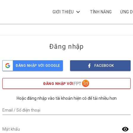
keyboard_arrow_down
GIỚI THIỆU
TÍNH NĂNG
ỨNG 
Đăng nhập
ĐĂNG NHẬP VỚI GOOGLE
FACEBOOK
ĐĂNG NHẬP VỚI
Hoặc đăng nhập vào tài khoản hiện có để tải nhiều hơn
Email / Số điện thoại
visibility
Mật khẩu