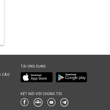
TẢI ỨNG DỤNG
G CÁO
KẾT NỐI VỚI CHÚNG TÔI
groups