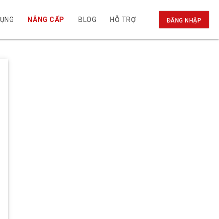
DỤNG
NÂNG CẤP
BLOG
HỖ TRỢ
ĐĂNG NHẬP