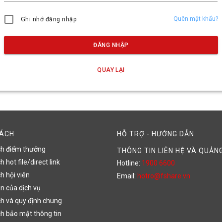
Quên mật khẩu?
Ghi nhớ đăng nhập
ĐĂNG NHẬP
QUAY LẠI
SÁCH
HỖ TRỢ - HƯỚNG DẪN
ch điểm thưởng
THÔNG TIN LIÊN HỆ VÀ QUẢN
 hot file/direct link
Hotline:
1900 6600
h hội viên
Email:
hotro@fshare.vn
n của dịch vụ
h và quy định chung
h bảo mật thông tin