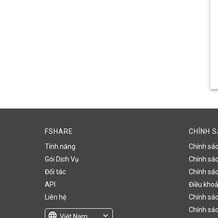
FSHARE
CHÍNH 
Tính năng
Chính sá
Gói Dịch Vụ
Chính sách
Đối tác
Chính sác
API
Điều khoả
Liên hệ
Chính sác
Chính sác
language
expand_more
Việt Nam