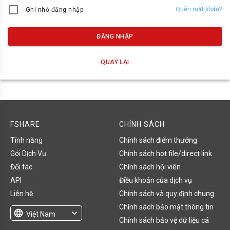
Quên mật khẩu?
Ghi nhớ đăng nhập
ĐĂNG NHẬP
QUAY LẠI
FSHARE
CHÍNH SÁCH
Tính năng
Chính sách điểm thưởng
Gói Dịch Vụ
Chính sách hot file/direct link
Đối tác
Chính sách hội viên
API
Điều khoản của dịch vụ
Liên hệ
Chính sách và quy định chung
Chính sách bảo mật thông tin
language
expand_more
Việt Nam
Chính sách bảo vệ dữ liệu cá
English