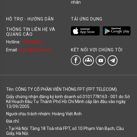
nhân
HỖ TRỢ - HƯỚNG DẪN
TẢI ỨNG DỤNG
THÔNG TIN LIÊN HỆ VÀ
QUẢNG CÁO
Hotline:
1900 6600
KẾT NỐI VỚI CHÚNG TÔI
Email:
hotro@fshare.vn
groups
Tên: CÔNG TY CỔ PHẦN VIỄN THÔNG FPT (FPT TELECOM).
Giấy chứng nhận đăng ký kinh doanh số 0101778163 - 001 do Sở
Kế Hoạch Đầu Tư Thành Phố Hồ Chí Minh cấp lần đầu vào ngày
13/09/2005.
Người chịu trách nhiệm: Hoàng Việt Anh
Địa chỉ:
- Tại Hà Nội: Tầng 18 Toà nhà FPT, số 10 Phạm Văn Bạch, Cầu
Giấy, Hà Nội.