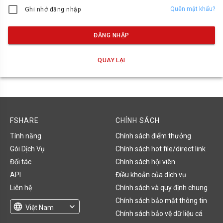
Quên mật khẩu?
Ghi nhớ đăng nhập
ĐĂNG NHẬP
QUAY LẠI
FSHARE
CHÍNH SÁCH
Tính năng
Chính sách điểm thưởng
Gói Dịch Vụ
Chính sách hot file/direct link
Đối tác
Chính sách hội viên
API
Điều khoản của dịch vụ
Liên hệ
Chính sách và quy định chung
Chính sách bảo mật thông tin
language
expand_more
Việt Nam
Chính sách bảo vệ dữ liệu cá
English