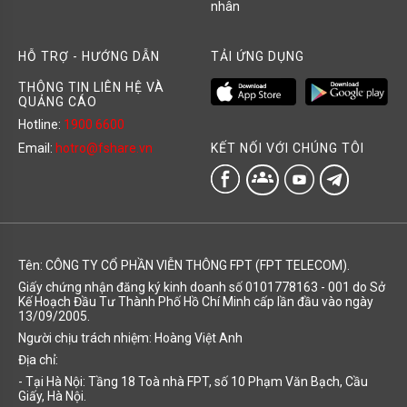
nhân
HỖ TRỢ - HƯỚNG DẪN
TẢI ỨNG DỤNG
THÔNG TIN LIÊN HỆ VÀ
QUẢNG CÁO
Hotline:
1900 6600
KẾT NỐI VỚI CHÚNG TÔI
Email:
hotro@fshare.vn
groups
Tên: CÔNG TY CỔ PHẦN VIỄN THÔNG FPT (FPT TELECOM).
Giấy chứng nhận đăng ký kinh doanh số 0101778163 - 001 do Sở
Kế Hoạch Đầu Tư Thành Phố Hồ Chí Minh cấp lần đầu vào ngày
13/09/2005.
Người chịu trách nhiệm: Hoàng Việt Anh
Địa chỉ:
- Tại Hà Nội: Tầng 18 Toà nhà FPT, số 10 Phạm Văn Bạch, Cầu
Giấy, Hà Nội.