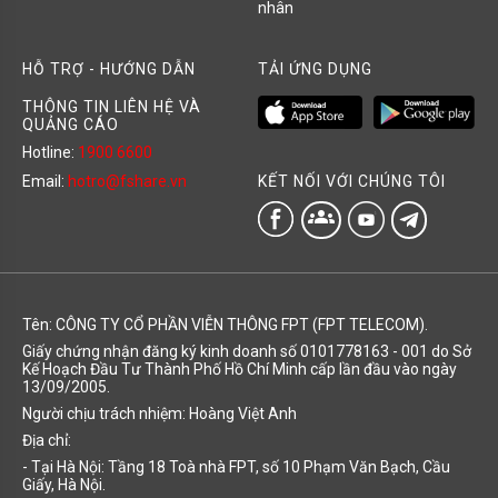
nhân
HỖ TRỢ - HƯỚNG DẪN
TẢI ỨNG DỤNG
THÔNG TIN LIÊN HỆ VÀ
QUẢNG CÁO
Hotline:
1900 6600
KẾT NỐI VỚI CHÚNG TÔI
Email:
hotro@fshare.vn
groups
Tên: CÔNG TY CỔ PHẦN VIỄN THÔNG FPT (FPT TELECOM).
Giấy chứng nhận đăng ký kinh doanh số 0101778163 - 001 do Sở
Kế Hoạch Đầu Tư Thành Phố Hồ Chí Minh cấp lần đầu vào ngày
13/09/2005.
Người chịu trách nhiệm: Hoàng Việt Anh
Địa chỉ:
- Tại Hà Nội: Tầng 18 Toà nhà FPT, số 10 Phạm Văn Bạch, Cầu
Giấy, Hà Nội.