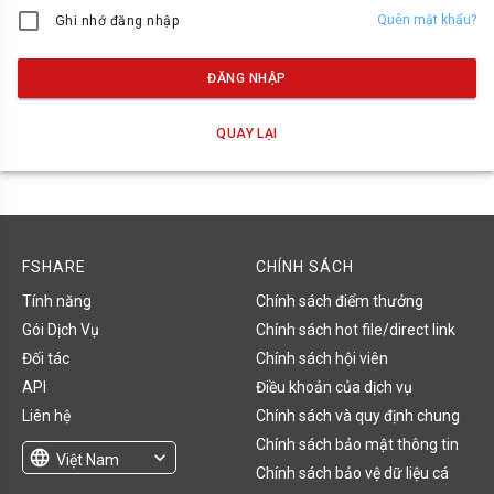
Quên mật khẩu?
Ghi nhớ đăng nhập
ĐĂNG NHẬP
QUAY LẠI
FSHARE
CHÍNH SÁCH
Tính năng
Chính sách điểm thưởng
Gói Dịch Vụ
Chính sách hot file/direct link
Đối tác
Chính sách hội viên
API
Điều khoản của dịch vụ
Liên hệ
Chính sách và quy định chung
Chính sách bảo mật thông tin
language
expand_more
Việt Nam
Chính sách bảo vệ dữ liệu cá
English