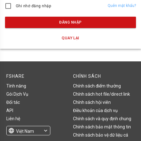
Quên mật khẩu?
Ghi nhớ đăng nhập
ĐĂNG NHẬP
QUAY LẠI
FSHARE
CHÍNH SÁCH
Tính năng
Chính sách điểm thưởng
Gói Dịch Vụ
Chính sách hot file/direct link
Đối tác
Chính sách hội viên
API
Điều khoản của dịch vụ
Liên hệ
Chính sách và quy định chung
Chính sách bảo mật thông tin
language
expand_more
Việt Nam
Chính sách bảo vệ dữ liệu cá
English