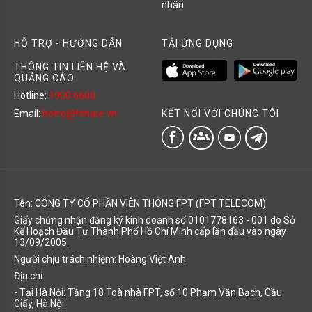
nhân
HỖ TRỢ - HƯỚNG DẪN
TẢI ỨNG DỤNG
THÔNG TIN LIÊN HỆ VÀ
QUẢNG CÁO
Hotline:
1900 6600
KẾT NỐI VỚI CHÚNG TÔI
Email:
hotro@fshare.vn
groups
Tên: CÔNG TY CỔ PHẦN VIỄN THÔNG FPT (FPT TELECOM).
Giấy chứng nhận đăng ký kinh doanh số 0101778163 - 001 do Sở
Kế Hoạch Đầu Tư Thành Phố Hồ Chí Minh cấp lần đầu vào ngày
13/09/2005.
Người chịu trách nhiệm: Hoàng Việt Anh
Địa chỉ:
- Tại Hà Nội: Tầng 18 Toà nhà FPT, số 10 Phạm Văn Bạch, Cầu
Giấy, Hà Nội.