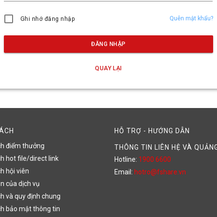
Quên mật khẩu?
Ghi nhớ đăng nhập
ĐĂNG NHẬP
QUAY LẠI
SÁCH
HỖ TRỢ - HƯỚNG DẪN
ch điểm thưởng
THÔNG TIN LIÊN HỆ VÀ QUẢN
 hot file/direct link
Hotline:
1900 6600
h hội viên
Email:
hotro@fshare.vn
n của dịch vụ
h và quy định chung
h bảo mật thông tin