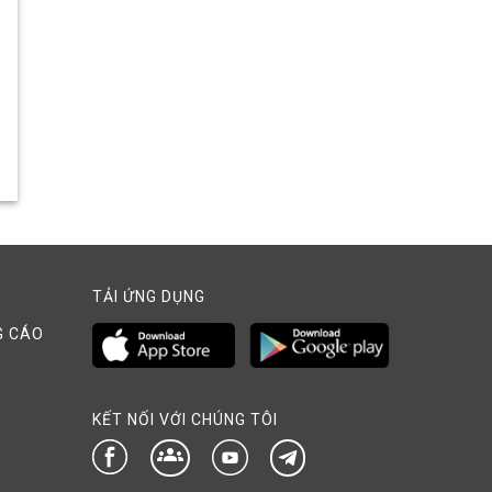
TẢI ỨNG DỤNG
G CÁO
KẾT NỐI VỚI CHÚNG TÔI
groups