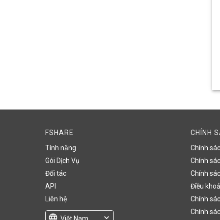
FSHARE
CHÍNH 
Tính năng
Chính sá
Gói Dịch Vụ
Chính sách
Đối tác
Chính sác
API
Điều khoả
Liên hệ
Chính sác
Chính sác
language
expand_more
Việt Nam