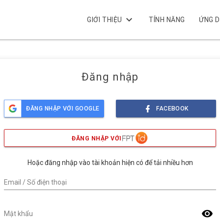
keyboard_arrow_down
GIỚI THIỆU
TÍNH NĂNG
ỨNG 
Đăng nhập
ĐĂNG NHẬP VỚI GOOGLE
FACEBOOK
ĐĂNG NHẬP VỚI
Hoặc đăng nhập vào tài khoản hiện có để tải nhiều hơn
Email / Số điện thoại
visibility
Mật khẩu