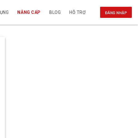
DỤNG
NÂNG CẤP
BLOG
HỖ TRỢ
ĐĂNG NHẬP