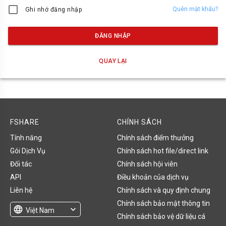
Quên mật khẩu?
Ghi nhớ đăng nhập
ĐĂNG NHẬP
QUAY LẠI
FSHARE
CHÍNH SÁCH
Tính năng
Chính sách điểm thưởng
Gói Dịch Vụ
Chính sách hot file/direct link
Đối tác
Chính sách hội viên
API
Điều khoản của dịch vụ
Liên hệ
Chính sách và quy định chung
Chính sách bảo mật thông tin
language
expand_more
Việt Nam
Chính sách bảo vệ dữ liệu cá
English