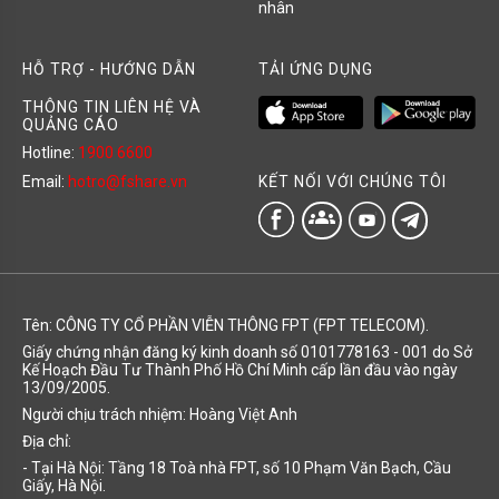
nhân
HỖ TRỢ - HƯỚNG DẪN
TẢI ỨNG DỤNG
THÔNG TIN LIÊN HỆ VÀ
QUẢNG CÁO
Hotline:
1900 6600
KẾT NỐI VỚI CHÚNG TÔI
Email:
hotro@fshare.vn
groups
Tên: CÔNG TY CỔ PHẦN VIỄN THÔNG FPT (FPT TELECOM).
Giấy chứng nhận đăng ký kinh doanh số 0101778163 - 001 do Sở
Kế Hoạch Đầu Tư Thành Phố Hồ Chí Minh cấp lần đầu vào ngày
13/09/2005.
Người chịu trách nhiệm: Hoàng Việt Anh
Địa chỉ:
- Tại Hà Nội: Tầng 18 Toà nhà FPT, số 10 Phạm Văn Bạch, Cầu
Giấy, Hà Nội.