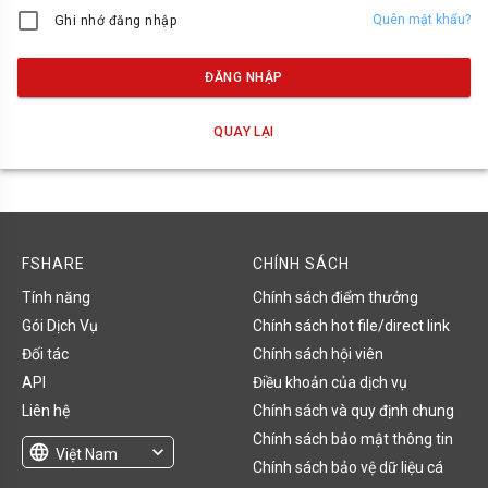
Quên mật khẩu?
Ghi nhớ đăng nhập
ĐĂNG NHẬP
QUAY LẠI
FSHARE
CHÍNH SÁCH
Tính năng
Chính sách điểm thưởng
Gói Dịch Vụ
Chính sách hot file/direct link
Đối tác
Chính sách hội viên
API
Điều khoản của dịch vụ
Liên hệ
Chính sách và quy định chung
Chính sách bảo mật thông tin
language
expand_more
Việt Nam
Chính sách bảo vệ dữ liệu cá
English