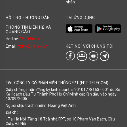
nhân
HỖ TRỢ - HƯỚNG DẪN
TẢI ỨNG DỤNG
THÔNG TIN LIÊN HỆ VÀ
QUẢNG CÁO
Hotline:
1900 6600
KẾT NỐI VỚI CHÚNG TÔI
Email:
hotro@fshare.vn
groups
Tên: CÔNG TY CỔ PHẦN VIỄN THÔNG FPT (FPT TELECOM).
Giấy chứng nhận đăng ký kinh doanh số 0101778163 - 001 do Sở
Kế Hoạch Đầu Tư Thành Phố Hồ Chí Minh cấp lần đầu vào ngày
13/09/2005.
Người chịu trách nhiệm: Hoàng Việt Anh
Địa chỉ:
- Tại Hà Nội: Tầng 18 Toà nhà FPT, số 10 Phạm Văn Bạch, Cầu
Giấy, Hà Nội.