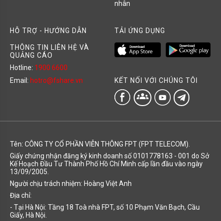
nhân
HỖ TRỢ - HƯỚNG DẪN
TẢI ỨNG DỤNG
THÔNG TIN LIÊN HỆ VÀ
QUẢNG CÁO
Hotline:
1900 6600
KẾT NỐI VỚI CHÚNG TÔI
Email:
hotro@fshare.vn
groups
Tên: CÔNG TY CỔ PHẦN VIỄN THÔNG FPT (FPT TELECOM).
Giấy chứng nhận đăng ký kinh doanh số 0101778163 - 001 do Sở
Kế Hoạch Đầu Tư Thành Phố Hồ Chí Minh cấp lần đầu vào ngày
13/09/2005.
Người chịu trách nhiệm: Hoàng Việt Anh
Địa chỉ:
- Tại Hà Nội: Tầng 18 Toà nhà FPT, số 10 Phạm Văn Bạch, Cầu
Giấy, Hà Nội.