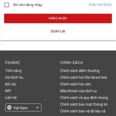
Quên mật khẩu?
Ghi nhớ đăng nhập
ĐĂNG NHẬP
QUAY LẠI
FSHARE
CHÍNH SÁCH
Tính năng
Chính sách điểm thưởng
Gói Dịch Vụ
Chính sách hot file/direct link
Đối tác
Chính sách hội viên
API
Điều khoản của dịch vụ
Liên hệ
Chính sách và quy định chung
Chính sách bảo mật thông tin
language
expand_more
Việt Nam
Chính sách bảo vệ dữ liệu cá
English