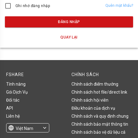
Quên mật khẩu?
Ghi nhớ đăng nhập
ĐĂNG NHẬP
QUAY LẠI
FSHARE
CHÍNH SÁCH
Tính năng
Chính sách điểm thưởng
Gói Dịch Vụ
Chính sách hot file/direct link
Đối tác
Chính sách hội viên
API
Điều khoản của dịch vụ
Liên hệ
Chính sách và quy định chung
Chính sách bảo mật thông tin
language
expand_more
Việt Nam
Chính sách bảo vệ dữ liệu cá
English