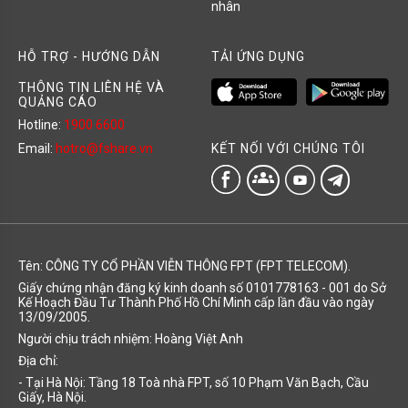
nhân
HỖ TRỢ - HƯỚNG DẪN
TẢI ỨNG DỤNG
THÔNG TIN LIÊN HỆ VÀ
QUẢNG CÁO
Hotline:
1900 6600
KẾT NỐI VỚI CHÚNG TÔI
Email:
hotro@fshare.vn
groups
Tên: CÔNG TY CỔ PHẦN VIỄN THÔNG FPT (FPT TELECOM).
Giấy chứng nhận đăng ký kinh doanh số 0101778163 - 001 do Sở
Kế Hoạch Đầu Tư Thành Phố Hồ Chí Minh cấp lần đầu vào ngày
13/09/2005.
Người chịu trách nhiệm: Hoàng Việt Anh
Địa chỉ:
- Tại Hà Nội: Tầng 18 Toà nhà FPT, số 10 Phạm Văn Bạch, Cầu
Giấy, Hà Nội.