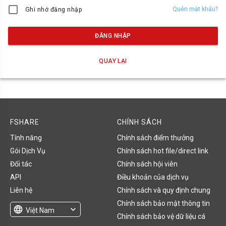
Quên mật khẩu?
Ghi nhớ đăng nhập
ĐĂNG NHẬP
QUAY LẠI
FSHARE
CHÍNH SÁCH
Tính năng
Chính sách điểm thưởng
Gói Dịch Vụ
Chính sách hot file/direct link
Đối tác
Chính sách hội viên
API
Điều khoản của dịch vụ
Liên hệ
Chính sách và quy định chung
Chính sách bảo mật thông tin
language
expand_more
Việt Nam
Chính sách bảo vệ dữ liệu cá
English