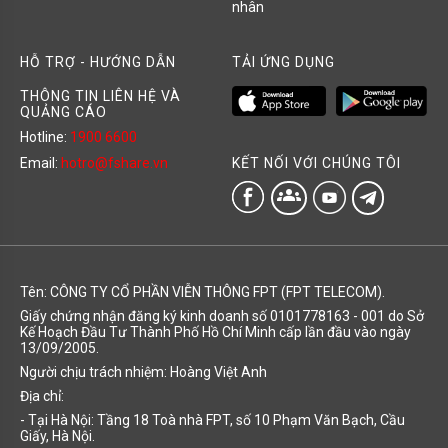
nhân
HỖ TRỢ - HƯỚNG DẪN
TẢI ỨNG DỤNG
THÔNG TIN LIÊN HỆ VÀ
QUẢNG CÁO
Hotline:
1900 6600
KẾT NỐI VỚI CHÚNG TÔI
Email:
hotro@fshare.vn
groups
Tên: CÔNG TY CỔ PHẦN VIỄN THÔNG FPT (FPT TELECOM).
Giấy chứng nhận đăng ký kinh doanh số 0101778163 - 001 do Sở
Kế Hoạch Đầu Tư Thành Phố Hồ Chí Minh cấp lần đầu vào ngày
13/09/2005.
Người chịu trách nhiệm: Hoàng Việt Anh
Địa chỉ:
- Tại Hà Nội: Tầng 18 Toà nhà FPT, số 10 Phạm Văn Bạch, Cầu
Giấy, Hà Nội.