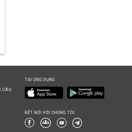
TẢI ỨNG DỤNG
G CÁO
KẾT NỐI VỚI CHÚNG TÔI
groups