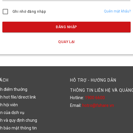
Quên mật khẩu?
Ghi nhớ đăng nhập
ĐĂNG NHẬP
QUAY LẠI
SÁCH
HỖ TRỢ - HƯỚNG DẪN
ch điểm thưởng
THÔNG TIN LIÊN HỆ VÀ QUẢN
 hot file/direct link
Hotline:
1900 6600
h hội viên
Email:
hotro@fshare.vn
n của dịch vụ
h và quy định chung
h bảo mật thông tin