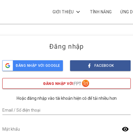
keyboard_arrow_down
GIỚI THIỆU
TÍNH NĂNG
ỨNG 
Đăng nhập
ĐĂNG NHẬP VỚI GOOGLE
FACEBOOK
ĐĂNG NHẬP VỚI
Hoặc đăng nhập vào tài khoản hiện có để tải nhiều hơn
Email / Số điện thoại
visibility
Mật khẩu