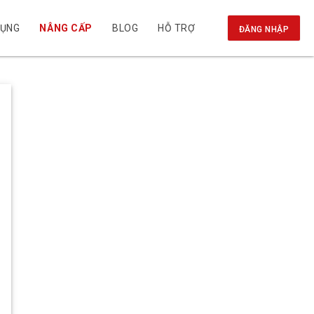
DỤNG
NÂNG CẤP
BLOG
HỖ TRỢ
ĐĂNG NHẬP