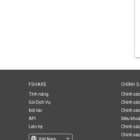
FSHARE
CHÍNH 
Tính năng
Chính sá
Gói Dịch Vụ
Chính sách
Đối tác
Chính sác
API
Điều khoả
Liên hệ
Chính sác
Chính sác
language
expand_more
Việt Nam