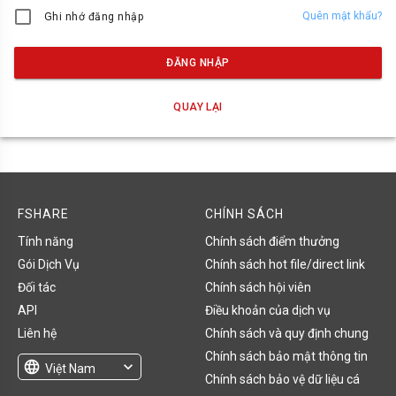
Quên mật khẩu?
Ghi nhớ đăng nhập
ĐĂNG NHẬP
QUAY LẠI
FSHARE
CHÍNH SÁCH
Tính năng
Chính sách điểm thưởng
Gói Dịch Vụ
Chính sách hot file/direct link
Đối tác
Chính sách hội viên
API
Điều khoản của dịch vụ
Liên hệ
Chính sách và quy định chung
Chính sách bảo mật thông tin
language
expand_more
Việt Nam
Chính sách bảo vệ dữ liệu cá
English