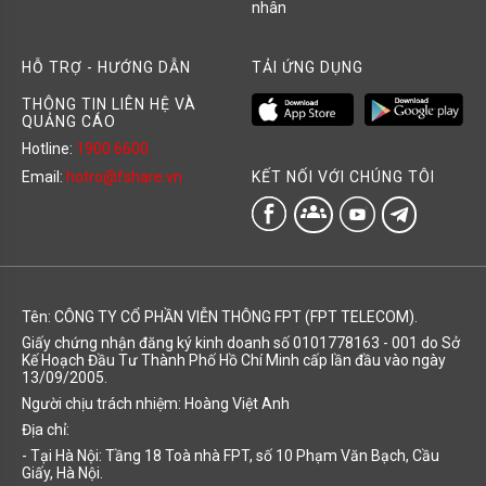
nhân
HỖ TRỢ - HƯỚNG DẪN
TẢI ỨNG DỤNG
THÔNG TIN LIÊN HỆ VÀ
QUẢNG CÁO
Hotline:
1900 6600
KẾT NỐI VỚI CHÚNG TÔI
Email:
hotro@fshare.vn
groups
Tên: CÔNG TY CỔ PHẦN VIỄN THÔNG FPT (FPT TELECOM).
Giấy chứng nhận đăng ký kinh doanh số 0101778163 - 001 do Sở
Kế Hoạch Đầu Tư Thành Phố Hồ Chí Minh cấp lần đầu vào ngày
13/09/2005.
Người chịu trách nhiệm: Hoàng Việt Anh
Địa chỉ:
- Tại Hà Nội: Tầng 18 Toà nhà FPT, số 10 Phạm Văn Bạch, Cầu
Giấy, Hà Nội.