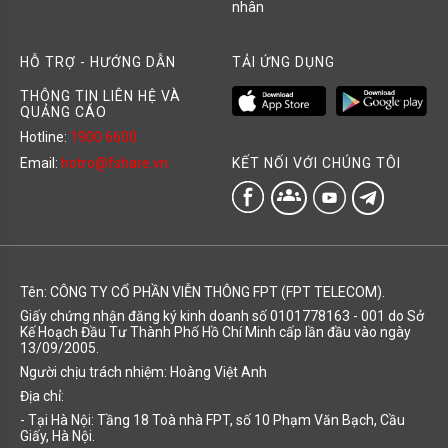
nhân
HỖ TRỢ - HƯỚNG DẪN
TẢI ỨNG DỤNG
THÔNG TIN LIÊN HỆ VÀ
QUẢNG CÁO
Hotline:
1900 6600
KẾT NỐI VỚI CHÚNG TÔI
Email:
hotro@fshare.vn
groups
Tên: CÔNG TY CỔ PHẦN VIỄN THÔNG FPT (FPT TELECOM).
Giấy chứng nhận đăng ký kinh doanh số 0101778163 - 001 do Sở
Kế Hoạch Đầu Tư Thành Phố Hồ Chí Minh cấp lần đầu vào ngày
13/09/2005.
Người chịu trách nhiệm: Hoàng Việt Anh
Địa chỉ:
- Tại Hà Nội: Tầng 18 Toà nhà FPT, số 10 Phạm Văn Bạch, Cầu
Giấy, Hà Nội.