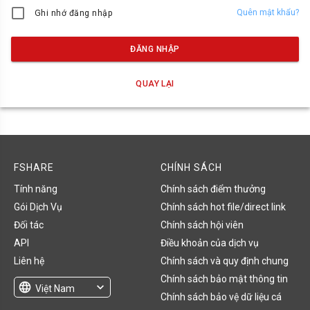
Quên mật khẩu?
Ghi nhớ đăng nhập
ĐĂNG NHẬP
QUAY LẠI
FSHARE
CHÍNH SÁCH
Tính năng
Chính sách điểm thưởng
Gói Dịch Vụ
Chính sách hot file/direct link
Đối tác
Chính sách hội viên
API
Điều khoản của dịch vụ
Liên hệ
Chính sách và quy định chung
Chính sách bảo mật thông tin
language
expand_more
Việt Nam
Chính sách bảo vệ dữ liệu cá
English