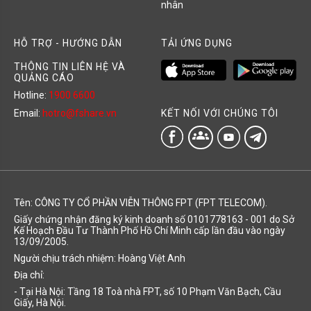
nhân
HỖ TRỢ - HƯỚNG DẪN
TẢI ỨNG DỤNG
THÔNG TIN LIÊN HỆ VÀ
QUẢNG CÁO
Hotline:
1900 6600
KẾT NỐI VỚI CHÚNG TÔI
Email:
hotro@fshare.vn
groups
Tên: CÔNG TY CỔ PHẦN VIỄN THÔNG FPT (FPT TELECOM).
Giấy chứng nhận đăng ký kinh doanh số 0101778163 - 001 do Sở
Kế Hoạch Đầu Tư Thành Phố Hồ Chí Minh cấp lần đầu vào ngày
13/09/2005.
Người chịu trách nhiệm: Hoàng Việt Anh
Địa chỉ:
- Tại Hà Nội: Tầng 18 Toà nhà FPT, số 10 Phạm Văn Bạch, Cầu
Giấy, Hà Nội.