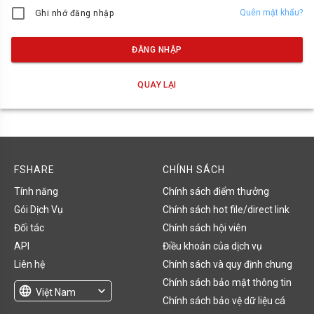
Quên mật khẩu?
Ghi nhớ đăng nhập
ĐĂNG NHẬP
QUAY LẠI
FSHARE
CHÍNH SÁCH
Tính năng
Chính sách điểm thưởng
Gói Dịch Vụ
Chính sách hot file/direct link
Đối tác
Chính sách hội viên
API
Điều khoản của dịch vụ
Liên hệ
Chính sách và quy định chung
Chính sách bảo mật thông tin
language
expand_more
Việt Nam
Chính sách bảo vệ dữ liệu cá
English