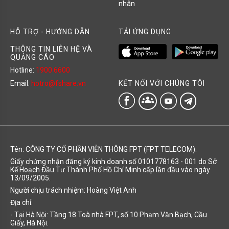
nhân
HỖ TRỢ - HƯỚNG DẪN
TẢI ỨNG DỤNG
THÔNG TIN LIÊN HỆ VÀ
QUẢNG CÁO
Hotline:
1900 6600
KẾT NỐI VỚI CHÚNG TÔI
Email:
hotro@fshare.vn
groups
Tên: CÔNG TY CỔ PHẦN VIỄN THÔNG FPT (FPT TELECOM).
Giấy chứng nhận đăng ký kinh doanh số 0101778163 - 001 do Sở
Kế Hoạch Đầu Tư Thành Phố Hồ Chí Minh cấp lần đầu vào ngày
13/09/2005.
Người chịu trách nhiệm: Hoàng Việt Anh
Địa chỉ:
- Tại Hà Nội: Tầng 18 Toà nhà FPT, số 10 Phạm Văn Bạch, Cầu
Giấy, Hà Nội.