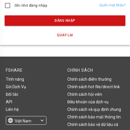
Quên mật khẩu?
Ghi nhớ đăng nhập
ĐĂNG NHẬP
QUAY LẠI
FSHARE
CHÍNH SÁCH
Tính năng
Chính sách điểm thưởng
Gói Dịch Vụ
Chính sách hot file/direct link
Đối tác
Chính sách hội viên
API
Điều khoản của dịch vụ
Liên hệ
Chính sách và quy định chung
Chính sách bảo mật thông tin
language
expand_more
Việt Nam
Chính sách bảo vệ dữ liệu cá
English