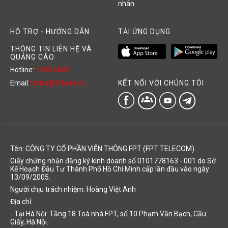
nhân
HỖ TRỢ - HƯỚNG DẪN
TẢI ỨNG DỤNG
THÔNG TIN LIÊN HỆ VÀ
QUẢNG CÁO
Hotline:
1900 6600
KẾT NỐI VỚI CHÚNG TÔI
Email:
hotro@fshare.vn
groups
Tên: CÔNG TY CỔ PHẦN VIỄN THÔNG FPT (FPT TELECOM).
Giấy chứng nhận đăng ký kinh doanh số 0101778163 - 001 do Sở
Kế Hoạch Đầu Tư Thành Phố Hồ Chí Minh cấp lần đầu vào ngày
13/09/2005.
Người chịu trách nhiệm: Hoàng Việt Anh
Địa chỉ:
- Tại Hà Nội: Tầng 18 Toà nhà FPT, số 10 Phạm Văn Bạch, Cầu
Giấy, Hà Nội.