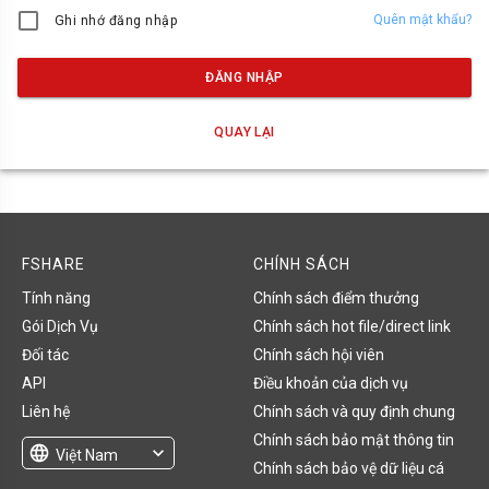
Quên mật khẩu?
Ghi nhớ đăng nhập
ĐĂNG NHẬP
QUAY LẠI
FSHARE
CHÍNH SÁCH
Tính năng
Chính sách điểm thưởng
Gói Dịch Vụ
Chính sách hot file/direct link
Đối tác
Chính sách hội viên
API
Điều khoản của dịch vụ
Liên hệ
Chính sách và quy định chung
Chính sách bảo mật thông tin
language
expand_more
Việt Nam
Chính sách bảo vệ dữ liệu cá
English