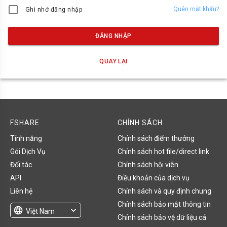
Quên mật khẩu?
Ghi nhớ đăng nhập
ĐĂNG NHẬP
QUAY LẠI
FSHARE
CHÍNH SÁCH
Tính năng
Chính sách điểm thưởng
Gói Dịch Vụ
Chính sách hot file/direct link
Đối tác
Chính sách hội viên
API
Điều khoản của dịch vụ
Liên hệ
Chính sách và quy định chung
Chính sách bảo mật thông tin
language
expand_more
Việt Nam
Chính sách bảo vệ dữ liệu cá
English