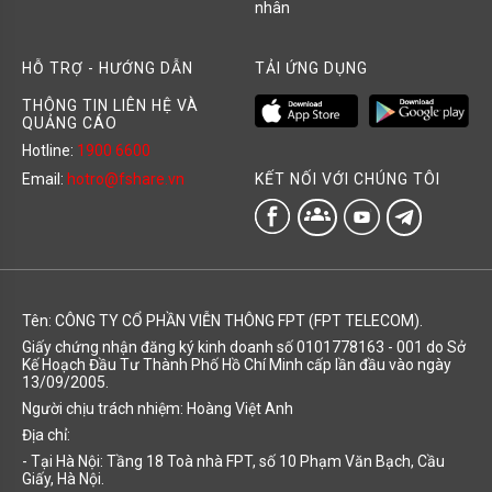
nhân
HỖ TRỢ - HƯỚNG DẪN
TẢI ỨNG DỤNG
THÔNG TIN LIÊN HỆ VÀ
QUẢNG CÁO
Hotline:
1900 6600
KẾT NỐI VỚI CHÚNG TÔI
Email:
hotro@fshare.vn
groups
Tên: CÔNG TY CỔ PHẦN VIỄN THÔNG FPT (FPT TELECOM).
Giấy chứng nhận đăng ký kinh doanh số 0101778163 - 001 do Sở
Kế Hoạch Đầu Tư Thành Phố Hồ Chí Minh cấp lần đầu vào ngày
13/09/2005.
Người chịu trách nhiệm: Hoàng Việt Anh
Địa chỉ:
- Tại Hà Nội: Tầng 18 Toà nhà FPT, số 10 Phạm Văn Bạch, Cầu
Giấy, Hà Nội.