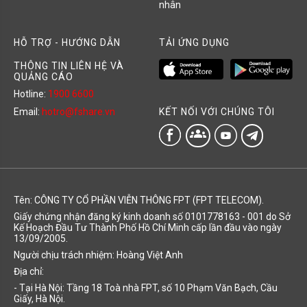
nhân
HỖ TRỢ - HƯỚNG DẪN
TẢI ỨNG DỤNG
THÔNG TIN LIÊN HỆ VÀ
QUẢNG CÁO
Hotline:
1900 6600
KẾT NỐI VỚI CHÚNG TÔI
Email:
hotro@fshare.vn
groups
Tên: CÔNG TY CỔ PHẦN VIỄN THÔNG FPT (FPT TELECOM).
Giấy chứng nhận đăng ký kinh doanh số 0101778163 - 001 do Sở
Kế Hoạch Đầu Tư Thành Phố Hồ Chí Minh cấp lần đầu vào ngày
13/09/2005.
Người chịu trách nhiệm: Hoàng Việt Anh
Địa chỉ:
- Tại Hà Nội: Tầng 18 Toà nhà FPT, số 10 Phạm Văn Bạch, Cầu
Giấy, Hà Nội.