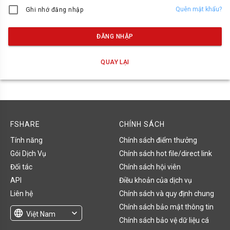
Quên mật khẩu?
Ghi nhớ đăng nhập
ĐĂNG NHẬP
QUAY LẠI
FSHARE
CHÍNH SÁCH
Tính năng
Chính sách điểm thưởng
Gói Dịch Vụ
Chính sách hot file/direct link
Đối tác
Chính sách hội viên
API
Điều khoản của dịch vụ
Liên hệ
Chính sách và quy định chung
Chính sách bảo mật thông tin
language
expand_more
Việt Nam
Chính sách bảo vệ dữ liệu cá
English