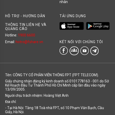
nhân
HỖ TRỢ - HƯỚNG DẪN
TẢI ỨNG DỤNG
THÔNG TIN LIÊN HỆ VÀ
QUẢNG CÁO
Hotline:
1900 6600
KẾT NỐI VỚI CHÚNG TÔI
Email:
hotro@fshare.vn
groups
Tên: CÔNG TY CỔ PHẦN VIỄN THÔNG FPT (FPT TELECOM).
Giấy chứng nhận đăng ký kinh doanh số 0101778163 - 001 do Sở
Kế Hoạch Đầu Tư Thành Phố Hồ Chí Minh cấp lần đầu vào ngày
13/09/2005.
Người chịu trách nhiệm: Hoàng Việt Anh
Địa chỉ:
- Tại Hà Nội: Tầng 18 Toà nhà FPT, số 10 Phạm Văn Bạch, Cầu
Giấy, Hà Nội.