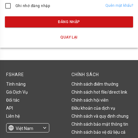
Quên mật khẩu?
Ghi nhớ đăng nhập
ĐĂNG NHẬP
QUAY LẠI
FSHARE
CHÍNH SÁCH
Tính năng
Chính sách điểm thưởng
Gói Dịch Vụ
Chính sách hot file/direct link
Đối tác
Chính sách hội viên
API
Điều khoản của dịch vụ
Liên hệ
Chính sách và quy định chung
Chính sách bảo mật thông tin
language
expand_more
Việt Nam
Chính sách bảo vệ dữ liệu cá
English