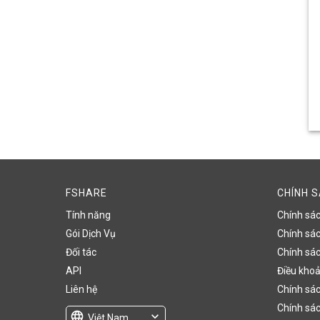
FSHARE
CHÍNH 
Tính năng
Chính sá
Gói Dịch Vụ
Chính sách
Đối tác
Chính sác
API
Điều khoả
Liên hệ
Chính sác
Chính sác
language
expand_more
Việt Nam