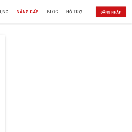
DỤNG
NÂNG CẤP
BLOG
HỖ TRỢ
ĐĂNG NHẬP