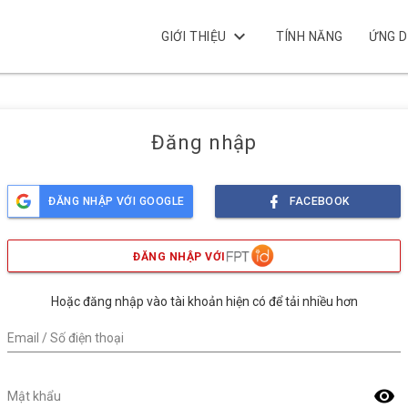
keyboard_arrow_down
GIỚI THIỆU
TÍNH NĂNG
ỨNG 
Đăng nhập
ĐĂNG NHẬP VỚI GOOGLE
FACEBOOK
ĐĂNG NHẬP VỚI
Hoặc đăng nhập vào tài khoản hiện có để tải nhiều hơn
Email / Số điện thoại
visibility
Mật khẩu