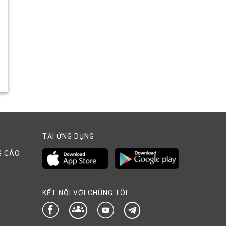
TẢI ỨNG DỤNG
G CÁO
KẾT NỐI VỚI CHÚNG TÔI
groups