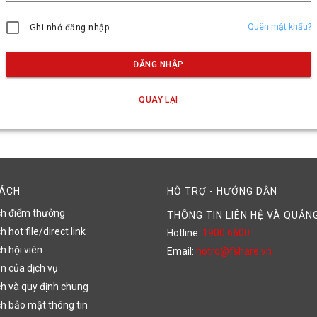
Quên mật khẩu?
Ghi nhớ đăng nhập
ĐĂNG NHẬP
QUAY LẠI
SÁCH
HỖ TRỢ - HƯỚNG DẪN
ch điểm thưởng
THÔNG TIN LIÊN HỆ VÀ QUẢN
 hot file/direct link
Hotline:
1900 6600
h hội viên
Email:
hotro@fshare.vn
n của dịch vụ
h và quy định chung
h bảo mật thông tin