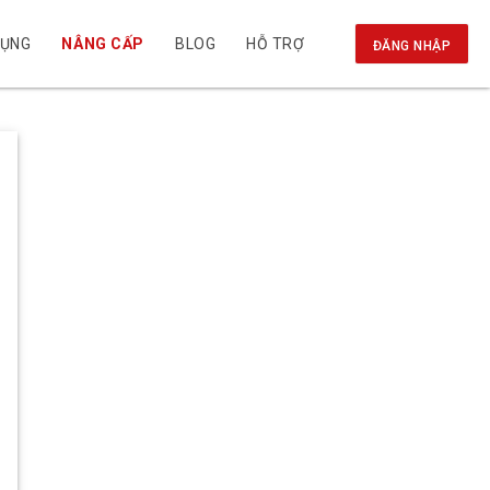
DỤNG
NÂNG CẤP
BLOG
HỖ TRỢ
ĐĂNG NHẬP