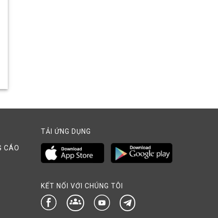
TẢI ỨNG DỤNG
G CÁO
KẾT NỐI VỚI CHÚNG TÔI
groups