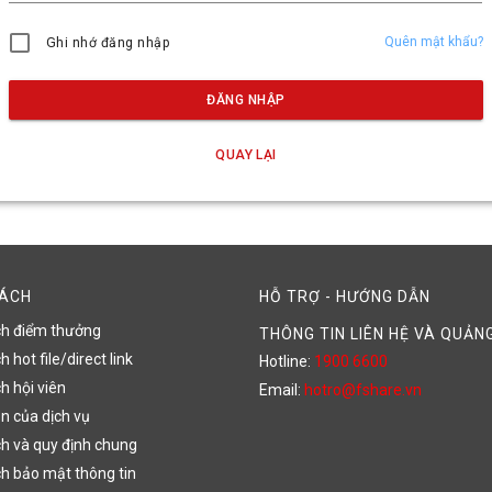
Quên mật khẩu?
Ghi nhớ đăng nhập
ĐĂNG NHẬP
QUAY LẠI
SÁCH
HỖ TRỢ - HƯỚNG DẪN
ch điểm thưởng
THÔNG TIN LIÊN HỆ VÀ QUẢN
 hot file/direct link
Hotline:
1900 6600
h hội viên
Email:
hotro@fshare.vn
n của dịch vụ
h và quy định chung
h bảo mật thông tin