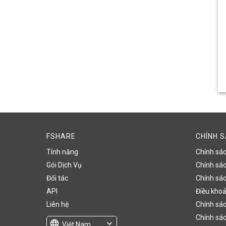
FSHARE
CHÍNH 
Tính năng
Chính sá
Gói Dịch Vụ
Chính sách
Đối tác
Chính sác
API
Điều khoả
Liên hệ
Chính sác
Chính sác
language
expand_more
Việt Nam