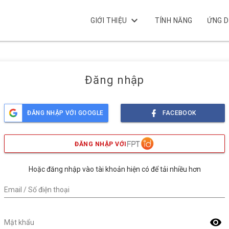
keyboard_arrow_down
GIỚI THIỆU
TÍNH NĂNG
ỨNG 
Đăng nhập
ĐĂNG NHẬP VỚI GOOGLE
FACEBOOK
ĐĂNG NHẬP VỚI
Hoặc đăng nhập vào tài khoản hiện có để tải nhiều hơn
Email / Số điện thoại
visibility
Mật khẩu