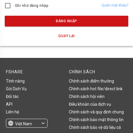
Quên mật khẩu?
Ghi nhớ đăng nhập
ĐĂNG NHẬP
QUAY LẠI
FSHARE
CHÍNH SÁCH
Tính năng
Chính sách điểm thưởng
Gói Dịch Vụ
Chính sách hot file/direct link
Đối tác
Chính sách hội viên
API
Điều khoản của dịch vụ
Liên hệ
Chính sách và quy định chung
Chính sách bảo mật thông tin
language
expand_more
Việt Nam
Chính sách bảo vệ dữ liệu cá
English