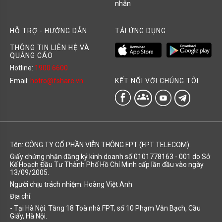
nhân
HỖ TRỢ - HƯỚNG DẪN
TẢI ỨNG DỤNG
THÔNG TIN LIÊN HỆ VÀ
QUẢNG CÁO
Hotline:
1900 6600
KẾT NỐI VỚI CHÚNG TÔI
Email:
hotro@fshare.vn
groups
Tên: CÔNG TY CỔ PHẦN VIỄN THÔNG FPT (FPT TELECOM).
Giấy chứng nhận đăng ký kinh doanh số 0101778163 - 001 do Sở
Kế Hoạch Đầu Tư Thành Phố Hồ Chí Minh cấp lần đầu vào ngày
13/09/2005.
Người chịu trách nhiệm: Hoàng Việt Anh
Địa chỉ:
- Tại Hà Nội: Tầng 18 Toà nhà FPT, số 10 Phạm Văn Bạch, Cầu
Giấy, Hà Nội.