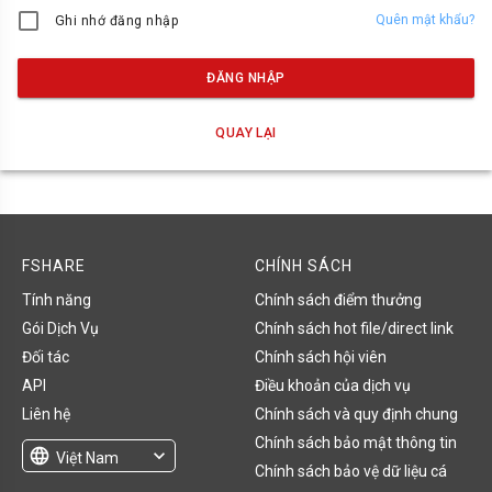
Quên mật khẩu?
Ghi nhớ đăng nhập
ĐĂNG NHẬP
QUAY LẠI
FSHARE
CHÍNH SÁCH
Tính năng
Chính sách điểm thưởng
Gói Dịch Vụ
Chính sách hot file/direct link
Đối tác
Chính sách hội viên
API
Điều khoản của dịch vụ
Liên hệ
Chính sách và quy định chung
Chính sách bảo mật thông tin
language
expand_more
Việt Nam
Chính sách bảo vệ dữ liệu cá
English