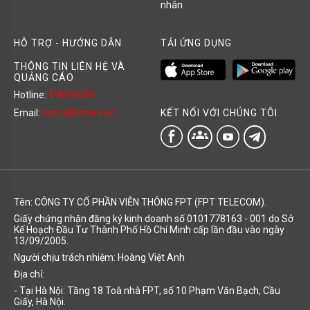
nhân
HỖ TRỢ - HƯỚNG DẪN
TẢI ỨNG DỤNG
THÔNG TIN LIÊN HỆ VÀ
QUẢNG CÁO
Hotline:
1900 6600
KẾT NỐI VỚI CHÚNG TÔI
Email:
hotro@fshare.vn
groups
Tên: CÔNG TY CỔ PHẦN VIỄN THÔNG FPT (FPT TELECOM).
Giấy chứng nhận đăng ký kinh doanh số 0101778163 - 001 do Sở
Kế Hoạch Đầu Tư Thành Phố Hồ Chí Minh cấp lần đầu vào ngày
13/09/2005.
Người chịu trách nhiệm: Hoàng Việt Anh
Địa chỉ:
- Tại Hà Nội: Tầng 18 Toà nhà FPT, số 10 Phạm Văn Bạch, Cầu
Giấy, Hà Nội.