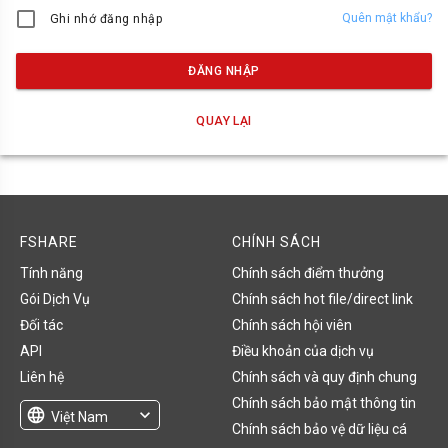
Quên mật khẩu?
Ghi nhớ đăng nhập
ĐĂNG NHẬP
QUAY LẠI
FSHARE
CHÍNH SÁCH
Tính năng
Chính sách điểm thưởng
Gói Dịch Vụ
Chính sách hot file/direct link
Đối tác
Chính sách hội viên
API
Điều khoản của dịch vụ
Liên hệ
Chính sách và quy định chung
Chính sách bảo mật thông tin
language
expand_more
Việt Nam
Chính sách bảo vệ dữ liệu cá
English