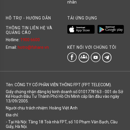
nhân
HỖ TRỢ - HƯỚNG DẪN
TẢI ỨNG DỤNG
THÔNG TIN LIÊN HỆ VÀ
QUẢNG CÁO
Hotline:
1900 6600
KẾT NỐI VỚI CHÚNG TÔI
Email:
hotro@fshare.vn
groups
Tên: CÔNG TY CỔ PHẦN VIỄN THÔNG FPT (FPT TELECOM).
Giấy chứng nhận đăng ký kinh doanh số 0101778163 - 001 do Sở
Kế Hoạch Đầu Tư Thành Phố Hồ Chí Minh cấp lần đầu vào ngày
13/09/2005.
Người chịu trách nhiệm: Hoàng Việt Anh
Địa chỉ:
- Tại Hà Nội: Tầng 18 Toà nhà FPT, số 10 Phạm Văn Bạch, Cầu
Giấy, Hà Nội.