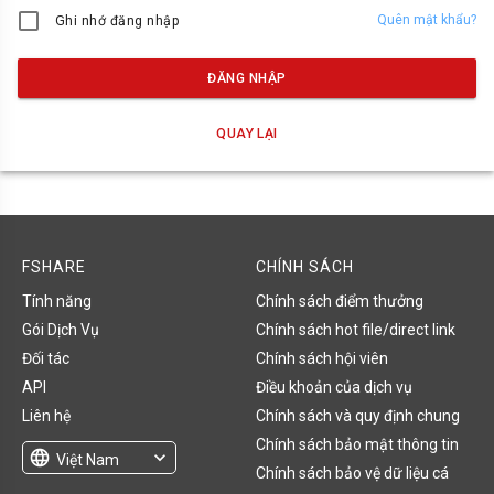
Quên mật khẩu?
Ghi nhớ đăng nhập
ĐĂNG NHẬP
QUAY LẠI
FSHARE
CHÍNH SÁCH
Tính năng
Chính sách điểm thưởng
Gói Dịch Vụ
Chính sách hot file/direct link
Đối tác
Chính sách hội viên
API
Điều khoản của dịch vụ
Liên hệ
Chính sách và quy định chung
Chính sách bảo mật thông tin
language
expand_more
Việt Nam
Chính sách bảo vệ dữ liệu cá
English