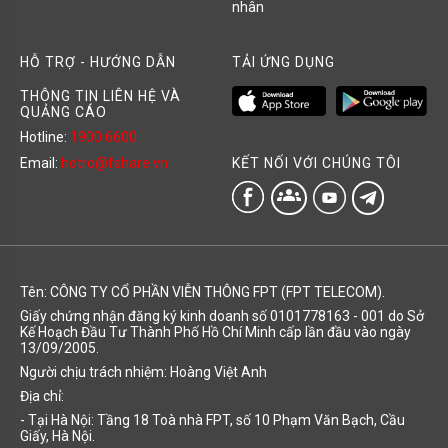
nhân
HỖ TRỢ - HƯỚNG DẪN
TẢI ỨNG DỤNG
THÔNG TIN LIÊN HỆ VÀ
QUẢNG CÁO
Hotline:
1900 6600
KẾT NỐI VỚI CHÚNG TÔI
Email:
hotro@fshare.vn
groups
Tên: CÔNG TY CỔ PHẦN VIỄN THÔNG FPT (FPT TELECOM).
Giấy chứng nhận đăng ký kinh doanh số 0101778163 - 001 do Sở
Kế Hoạch Đầu Tư Thành Phố Hồ Chí Minh cấp lần đầu vào ngày
13/09/2005.
Người chịu trách nhiệm: Hoàng Việt Anh
Địa chỉ:
- Tại Hà Nội: Tầng 18 Toà nhà FPT, số 10 Phạm Văn Bạch, Cầu
Giấy, Hà Nội.