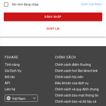
Quên mật khẩu?
Ghi nhớ đăng nhập
ĐĂNG NHẬP
QUAY LẠI
FSHARE
CHÍNH SÁCH
Tính năng
Chính sách điểm thưởng
Gói Dịch Vụ
Chính sách hot file/direct link
Đối tác
Chính sách hội viên
API
Điều khoản của dịch vụ
Liên hệ
Chính sách và quy định chung
Chính sách bảo mật thông tin
language
expand_more
Việt Nam
Chính sách bảo vệ dữ liệu cá
English