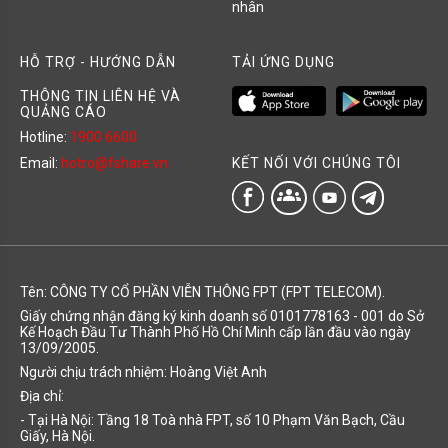
nhân
HỖ TRỢ - HƯỚNG DẪN
TẢI ỨNG DỤNG
THÔNG TIN LIÊN HỆ VÀ
QUẢNG CÁO
Hotline:
1900 6600
KẾT NỐI VỚI CHÚNG TÔI
Email:
hotro@fshare.vn
groups
Tên: CÔNG TY CỔ PHẦN VIỄN THÔNG FPT (FPT TELECOM).
Giấy chứng nhận đăng ký kinh doanh số 0101778163 - 001 do Sở
Kế Hoạch Đầu Tư Thành Phố Hồ Chí Minh cấp lần đầu vào ngày
13/09/2005.
Người chịu trách nhiệm: Hoàng Việt Anh
Địa chỉ:
- Tại Hà Nội: Tầng 18 Toà nhà FPT, số 10 Phạm Văn Bạch, Cầu
Giấy, Hà Nội.