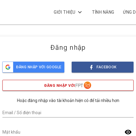
keyboard_arrow_down
GIỚI THIỆU
TÍNH NĂNG
ỨNG 
Đăng nhập
ĐĂNG NHẬP VỚI GOOGLE
FACEBOOK
ĐĂNG NHẬP VỚI
Hoặc đăng nhập vào tài khoản hiện có để tải nhiều hơn
Email / Số điện thoại
visibility
Mật khẩu