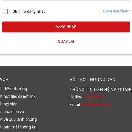
Quên mật khẩu?
Ghi nhớ đăng nhập
ĐĂNG NHẬP
QUAY LẠI
SÁCH
HỖ TRỢ - HƯỚNG DẪN
ch điểm thưởng
THÔNG TIN LIÊN HỆ VÀ QUẢN
 hot file/direct link
Hotline:
1900 6600
h hội viên
Email:
hotro@fshare.vn
n của dịch vụ
h và quy định chung
h bảo mật thông tin