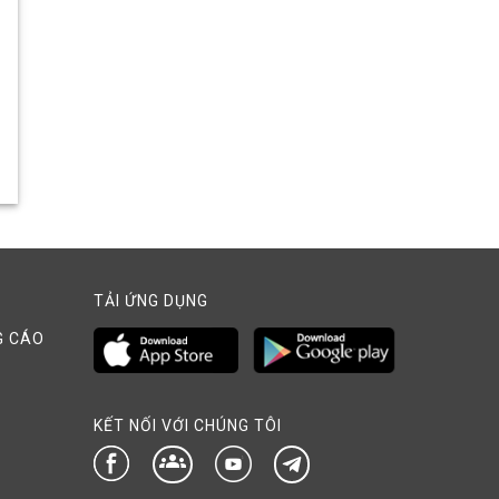
TẢI ỨNG DỤNG
G CÁO
KẾT NỐI VỚI CHÚNG TÔI
groups