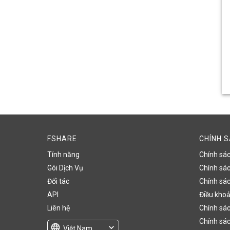
FSHARE
CHÍNH 
Tính năng
Chính sá
Gói Dịch Vụ
Chính sách
Đối tác
Chính sác
API
Điều khoả
Liên hệ
Chính sác
Chính sác
language
expand_more
Việt Nam