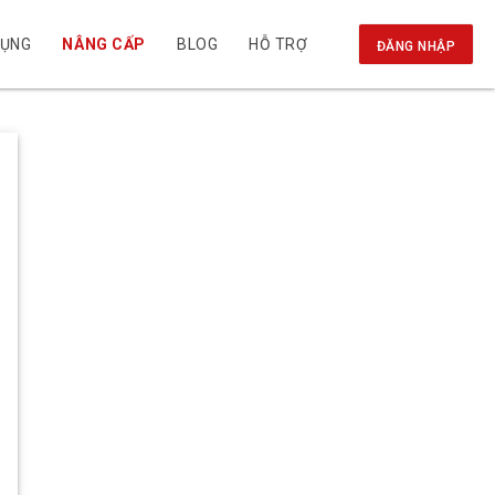
DỤNG
NÂNG CẤP
BLOG
HỖ TRỢ
ĐĂNG NHẬP