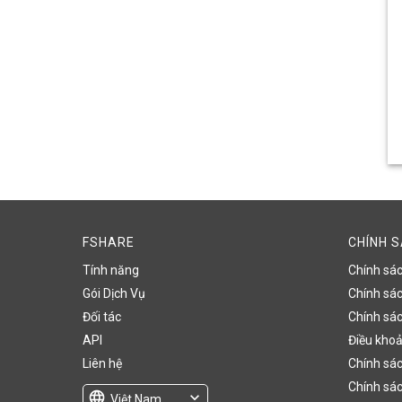
FSHARE
CHÍNH 
Tính năng
Chính sá
Gói Dịch Vụ
Chính sách
Đối tác
Chính sác
API
Điều khoả
Liên hệ
Chính sác
Chính sác
language
expand_more
Việt Nam