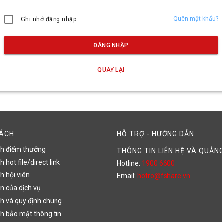
Quên mật khẩu?
Ghi nhớ đăng nhập
ĐĂNG NHẬP
QUAY LẠI
SÁCH
HỖ TRỢ - HƯỚNG DẪN
ch điểm thưởng
THÔNG TIN LIÊN HỆ VÀ QUẢN
 hot file/direct link
Hotline:
1900 6600
h hội viên
Email:
hotro@fshare.vn
n của dịch vụ
h và quy định chung
h bảo mật thông tin