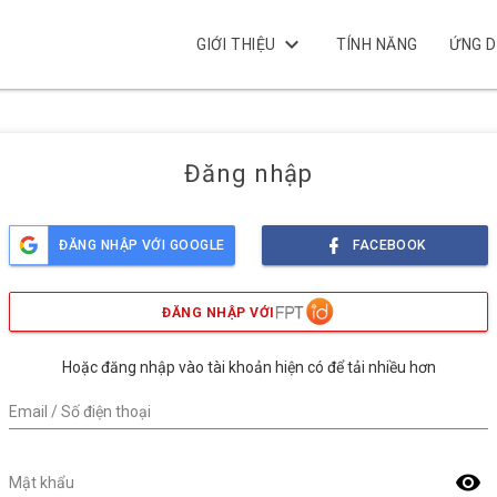
keyboard_arrow_down
GIỚI THIỆU
TÍNH NĂNG
ỨNG 
Đăng nhập
ĐĂNG NHẬP VỚI GOOGLE
FACEBOOK
ĐĂNG NHẬP VỚI
Hoặc đăng nhập vào tài khoản hiện có để tải nhiều hơn
Email / Số điện thoại
visibility
Mật khẩu