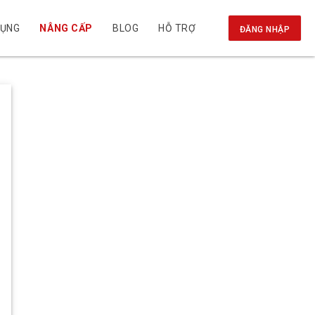
DỤNG
NÂNG CẤP
BLOG
HỖ TRỢ
ĐĂNG NHẬP