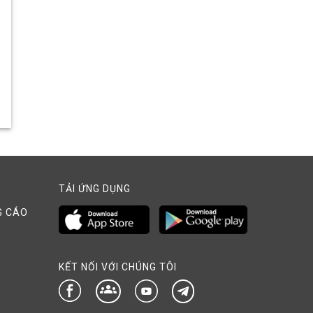
TẢI ỨNG DỤNG
G CÁO
KẾT NỐI VỚI CHÚNG TÔI
groups