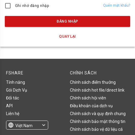
Quên mật khẩu?
Ghi nhớ đăng nhập
ĐĂNG NHẬP
QUAY LẠI
FSHARE
CHÍNH SÁCH
Tính năng
Chính sách điểm thưởng
Gói Dịch Vụ
Chính sách hot file/direct link
Đối tác
Chính sách hội viên
API
Điều khoản của dịch vụ
Liên hệ
Chính sách và quy định chung
Chính sách bảo mật thông tin
language
expand_more
Việt Nam
Chính sách bảo vệ dữ liệu cá
English