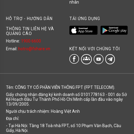
nhân
HỖ TRỢ - HƯỚNG DẪN
TẢI ỨNG DỤNG
THÔNG TIN LIÊN HỆ VÀ
QUẢNG CÁO
Hotline:
1900 6600
KẾT NỐI VỚI CHÚNG TÔI
Email:
hotro@fshare.vn
groups
Tên: CÔNG TY CỔ PHẦN VIỄN THÔNG FPT (FPT TELECOM).
Giấy chứng nhận đăng ký kinh doanh số 0101778163 - 001 do Sở
Kế Hoạch Đầu Tư Thành Phố Hồ Chí Minh cấp lần đầu vào ngày
13/09/2005.
Người chịu trách nhiệm: Hoàng Việt Anh
Địa chỉ:
- Tại Hà Nội: Tầng 18 Toà nhà FPT, số 10 Phạm Văn Bạch, Cầu
Giấy, Hà Nội.