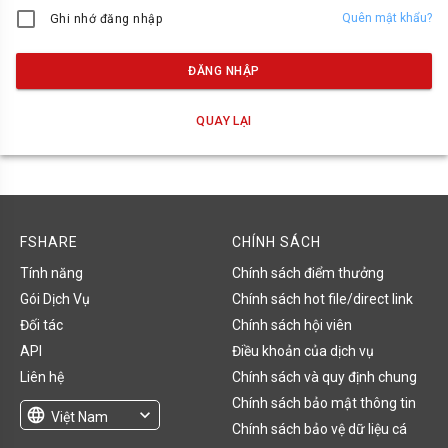
Quên mật khẩu?
Ghi nhớ đăng nhập
ĐĂNG NHẬP
QUAY LẠI
FSHARE
CHÍNH SÁCH
Tính năng
Chính sách điểm thưởng
Gói Dịch Vụ
Chính sách hot file/direct link
Đối tác
Chính sách hội viên
API
Điều khoản của dịch vụ
Liên hệ
Chính sách và quy định chung
Chính sách bảo mật thông tin
language
expand_more
Việt Nam
Chính sách bảo vệ dữ liệu cá
English