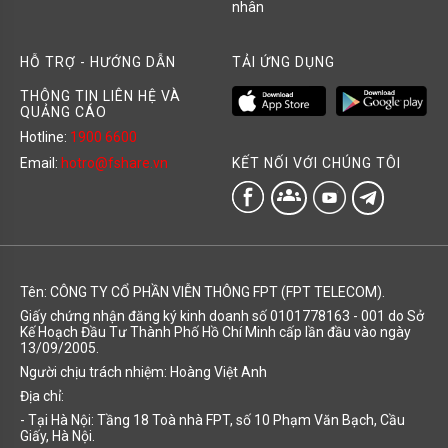
nhân
HỖ TRỢ - HƯỚNG DẪN
TẢI ỨNG DỤNG
THÔNG TIN LIÊN HỆ VÀ
QUẢNG CÁO
Hotline:
1900 6600
KẾT NỐI VỚI CHÚNG TÔI
Email:
hotro@fshare.vn
groups
Tên: CÔNG TY CỔ PHẦN VIỄN THÔNG FPT (FPT TELECOM).
Giấy chứng nhận đăng ký kinh doanh số 0101778163 - 001 do Sở
Kế Hoạch Đầu Tư Thành Phố Hồ Chí Minh cấp lần đầu vào ngày
13/09/2005.
Người chịu trách nhiệm: Hoàng Việt Anh
Địa chỉ:
- Tại Hà Nội: Tầng 18 Toà nhà FPT, số 10 Phạm Văn Bạch, Cầu
Giấy, Hà Nội.