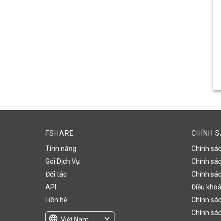
FSHARE
CHÍNH 
Tính năng
Chính sá
Gói Dịch Vụ
Chính sách
Đối tác
Chính sác
API
Điều khoả
Liên hệ
Chính sác
Chính sác
language
expand_more
Việt Nam