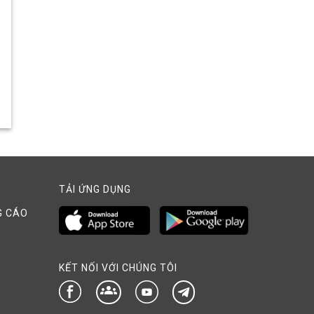
TẢI ỨNG DỤNG
G CÁO
KẾT NỐI VỚI CHÚNG TÔI
groups