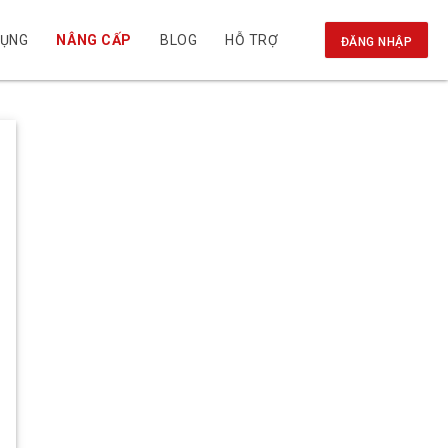
DỤNG
NÂNG CẤP
BLOG
HỖ TRỢ
ĐĂNG NHẬP