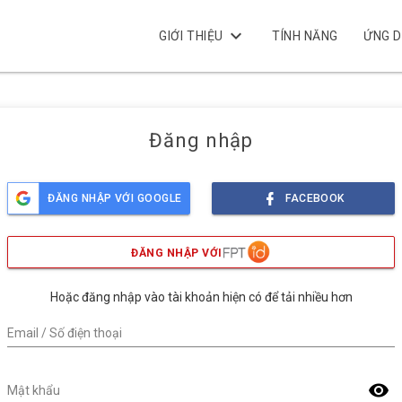
keyboard_arrow_down
GIỚI THIỆU
TÍNH NĂNG
ỨNG 
Đăng nhập
ĐĂNG NHẬP VỚI GOOGLE
FACEBOOK
ĐĂNG NHẬP VỚI
Hoặc đăng nhập vào tài khoản hiện có để tải nhiều hơn
Email / Số điện thoại
visibility
Mật khẩu