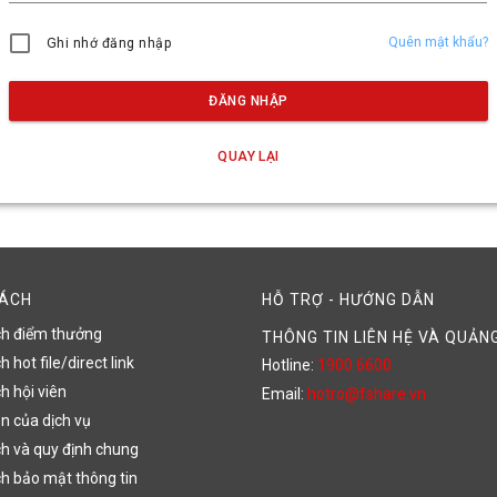
Quên mật khẩu?
Ghi nhớ đăng nhập
ĐĂNG NHẬP
QUAY LẠI
SÁCH
HỖ TRỢ - HƯỚNG DẪN
ch điểm thưởng
THÔNG TIN LIÊN HỆ VÀ QUẢN
 hot file/direct link
Hotline:
1900 6600
h hội viên
Email:
hotro@fshare.vn
n của dịch vụ
h và quy định chung
h bảo mật thông tin