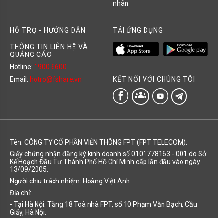
nhân
HỖ TRỢ - HƯỚNG DẪN
TẢI ỨNG DỤNG
THÔNG TIN LIÊN HỆ VÀ
QUẢNG CÁO
Hotline:
1900 6600
KẾT NỐI VỚI CHÚNG TÔI
Email:
hotro@fshare.vn
groups
Tên: CÔNG TY CỔ PHẦN VIỄN THÔNG FPT (FPT TELECOM).
Giấy chứng nhận đăng ký kinh doanh số 0101778163 - 001 do Sở
Kế Hoạch Đầu Tư Thành Phố Hồ Chí Minh cấp lần đầu vào ngày
13/09/2005.
Người chịu trách nhiệm: Hoàng Việt Anh
Địa chỉ:
- Tại Hà Nội: Tầng 18 Toà nhà FPT, số 10 Phạm Văn Bạch, Cầu
Giấy, Hà Nội.