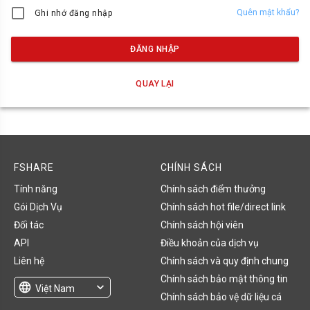
Quên mật khẩu?
Ghi nhớ đăng nhập
ĐĂNG NHẬP
QUAY LẠI
FSHARE
CHÍNH SÁCH
Tính năng
Chính sách điểm thưởng
Gói Dịch Vụ
Chính sách hot file/direct link
Đối tác
Chính sách hội viên
API
Điều khoản của dịch vụ
Liên hệ
Chính sách và quy định chung
Chính sách bảo mật thông tin
language
expand_more
Việt Nam
Chính sách bảo vệ dữ liệu cá
English