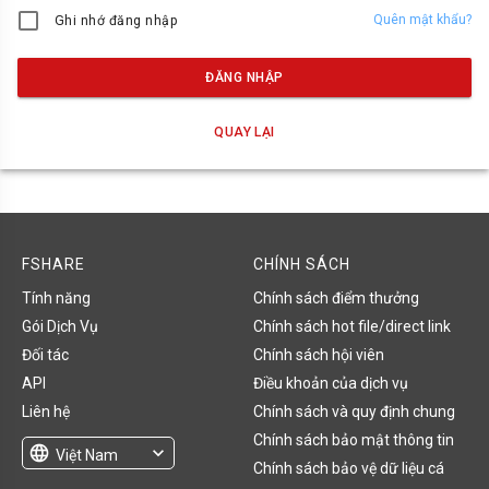
Quên mật khẩu?
Ghi nhớ đăng nhập
ĐĂNG NHẬP
QUAY LẠI
FSHARE
CHÍNH SÁCH
Tính năng
Chính sách điểm thưởng
Gói Dịch Vụ
Chính sách hot file/direct link
Đối tác
Chính sách hội viên
API
Điều khoản của dịch vụ
Liên hệ
Chính sách và quy định chung
Chính sách bảo mật thông tin
language
expand_more
Việt Nam
Chính sách bảo vệ dữ liệu cá
English