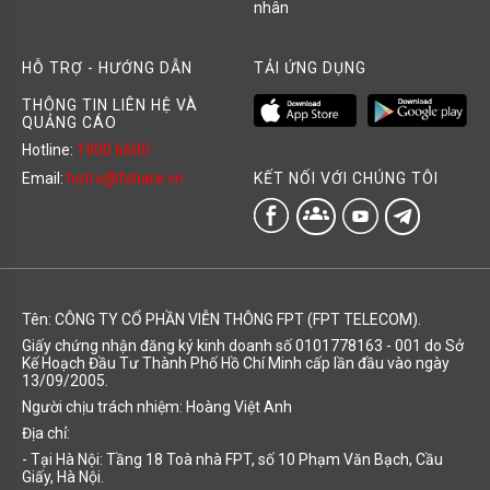
nhân
HỖ TRỢ - HƯỚNG DẪN
TẢI ỨNG DỤNG
THÔNG TIN LIÊN HỆ VÀ
QUẢNG CÁO
Hotline:
1900 6600
KẾT NỐI VỚI CHÚNG TÔI
Email:
hotro@fshare.vn
groups
Tên: CÔNG TY CỔ PHẦN VIỄN THÔNG FPT (FPT TELECOM).
Giấy chứng nhận đăng ký kinh doanh số 0101778163 - 001 do Sở
Kế Hoạch Đầu Tư Thành Phố Hồ Chí Minh cấp lần đầu vào ngày
13/09/2005.
Người chịu trách nhiệm: Hoàng Việt Anh
Địa chỉ:
- Tại Hà Nội: Tầng 18 Toà nhà FPT, số 10 Phạm Văn Bạch, Cầu
Giấy, Hà Nội.